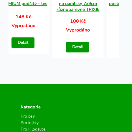
PREMIUM podšitý - les
na pamlsky 7x9cm
postroj MA
různobarevné TRIXIE
mo
148 Kč
100 Kč
81
Vyprodáno
Vyprodáno
Vypr
Detail
Detail
Det
Kategorie
Pro psy
Pro kočky
Pro Hlodavce