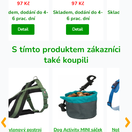
97 Kč
97 Kč
97
Skladem, dodání do 4-
Skladem, dodání do 4-
Skladem, d
6 prac. dní
6 prac. dní
6 pra
Detail
Detail
Det
S tímto produktem zákazníci
také koupili
Nylonový postroj
Dog Activity MINI sáček
Nobby er