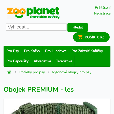
Přihlášení
Registrace
Hledat
KOŠÍK:
0 Kč
Pro Psy
Pro Kočky
Pro Hlodavce
Pro Zakrslé Králíčky
Pro Papoušky
Akvaristika
Teraristika
Potřeby pro psy
Nylonové obojky pro psy
Obojek PREMIUM - les