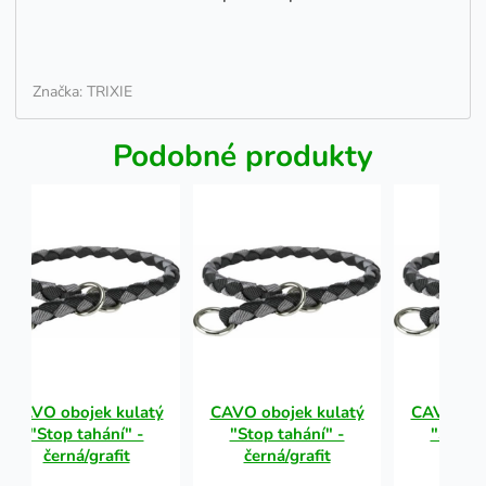
Značka: TRIXIE
Podobné produkty
CAVO obojek kulatý
CAVO obojek kulatý
CAVO obo
"Stop tahání" -
"Stop tahání" -
"Stop t
černá/grafit
černá/grafit
černá