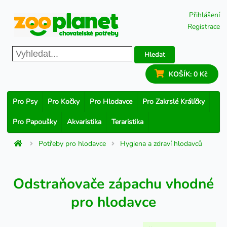
Přihlášení
Registrace
Hledat
KOŠÍK:
0 Kč
Pro Psy
Pro Kočky
Pro Hlodavce
Pro Zakrslé Králíčky
Pro Papoušky
Akvaristika
Teraristika
Potřeby pro hlodavce
Hygiena a zdraví hlodavců
Odstraňovače zápachu vhodné
pro hlodavce