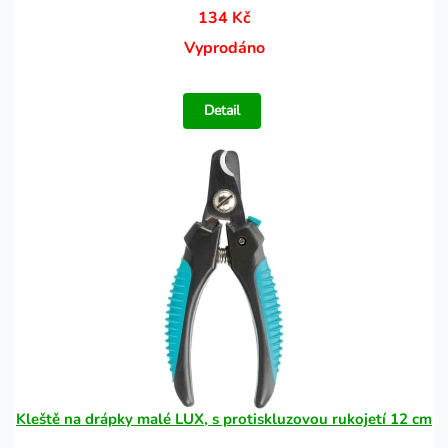
134 Kč
Vyprodáno
Detail
Kleště na drápky malé LUX, s protiskluzovou rukojetí 12 cm