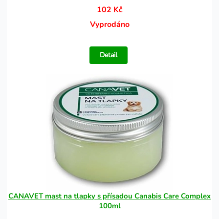
102 Kč
Vyprodáno
Detail
CANAVET mast na tlapky s přísadou Canabis Care Complex
100ml