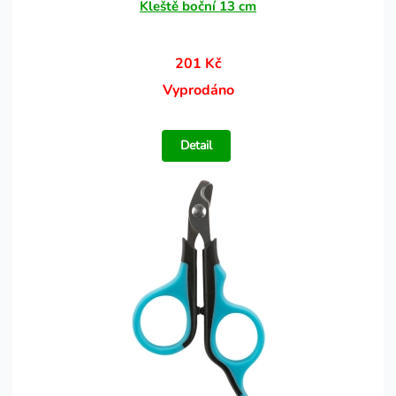
Kleště boční 13 cm
201 Kč
Vyprodáno
Detail