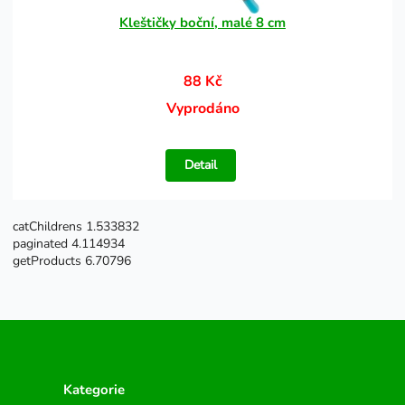
Kleštičky boční, malé 8 cm
88 Kč
Vyprodáno
Detail
catChildrens 1.533832
paginated 4.114934
getProducts 6.70796
Kategorie