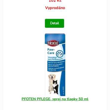
102 Kč
Vyprodáno
Detail
PFOTEN PFLEGE, sprej na tlapky 50 ml