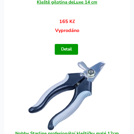
Kleště gilotina deLuxe 14 cm
165 Kč
Vyprodáno
Detail
Nobby Starline profesionální kleštičky malé 12cm