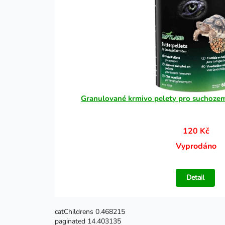
Granulované krmivo pelety pro suchoze
120 Kč
Vyprodáno
Detail
catChildrens 0.468215
paginated 14.403135