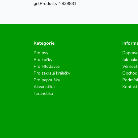
getProducts 4.839831
Kategorie
Inform
Pro psy
Doprava
Pro kočky
Jak nak
Pro Hlodavce
Věrnost
Pro zakrslé králíčky
Obchod
Pro papoušky
Podmínk
Akvaristika
Kontakt
Teraristika