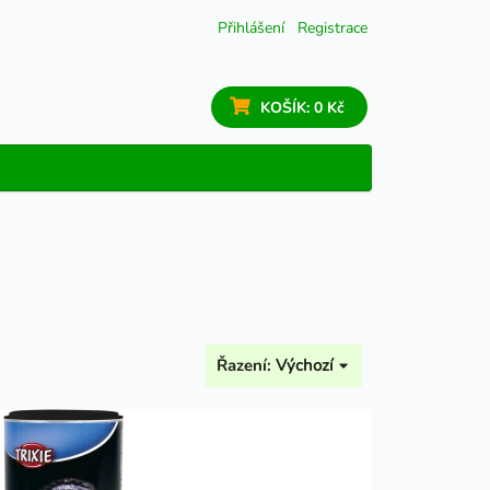
Přihlášení
Registrace
KOŠÍK:
0 Kč
Řazení:
Výchozí