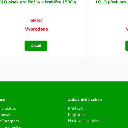
OLO písek pro činčily v krabičce 1500 g
LOLO písek pro č
69 Kč
Vyprodáno
Detail
ace
Zákaznícká sekce
 a platba
Přihlásit
upovat
Registrace
Nastavení cookies
ní program
ní podmínky