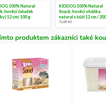
DOG 100% Natural
KIDDOG 100% Natural
k, hovězí žaludek
Snack, hovězí oháňka
ťky) 12 cm/ 100 g
natural s kůží 12 cm / 20
71,00 Kč
ímto produktem zákazníci také kou