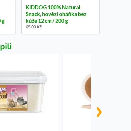
KIDDOG 100% Natural
Snack, hovězí oháňka bez
0 g
kůže 12 cm / 200 g
65,00 Kč
pili