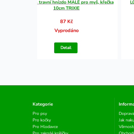
cm
Pelíšek - travní hnízdo MALÉ pro myš, křečka
L
10cm TRIXIE
87 Kč
Vyprodáno
Detail
Kategorie
Inform
Pro psy
Doprava
Pro kočky
Jak nak
Pro Hlodavce
Věrnost
Pro zakrslé králíčky
Obchod