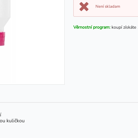
Není skladam
Věrnostní program:
koupí získáte
í
vou kuličkou