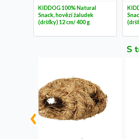
KIDDOG 100% Natural
KID
Snack, hovězí žaludek
Snac
(dršťky) 12 cm/ 400 g
(drš
S t