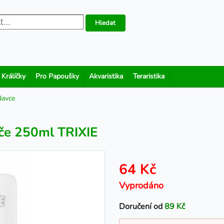
Hledat
 Králíčky
Pro Papoušky
Akvaristika
Teraristika
davce
če 250ml TRIXIE
64 Kč
Vyprodáno
Doručení od
89 Kč