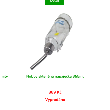
Detail
omily
Nobby skleněná napaječka 355ml
889 Kč
Vyprodáno