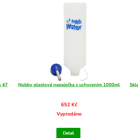
x 47
Nobby plastová napaječka s uchycením 1000ml
Skl
652 Kč
Vyprodáno
Detail