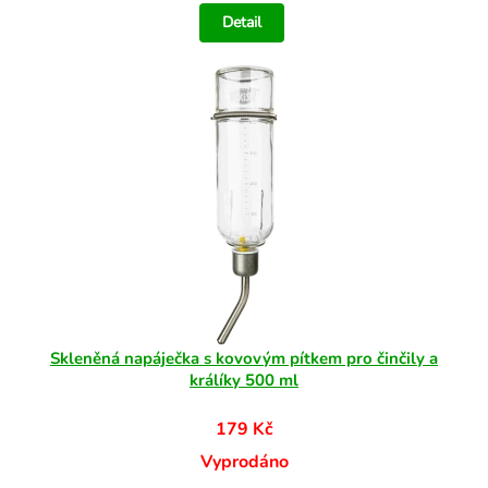
Detail
Skleněná napáječka s kovovým pítkem pro činčily a
králíky 500 ml
179 Kč
Vyprodáno