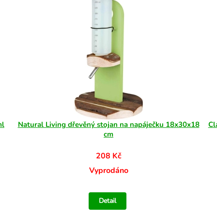
ml
Natural Living dřevěný stojan na napáječku 18x30x18
Cl
cm
208 Kč
Vyprodáno
Detail