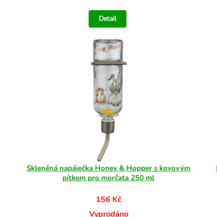
Detail
Skleněná napáječka Honey & Hopper s kovovým
pítkem pro morčata 250 ml
156 Kč
Vyprodáno