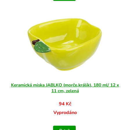
Keramická miska JABLKO (morče,králík), 180 ml/ 12 x
11 cm, zelená
94 Kč
Vyprodáno