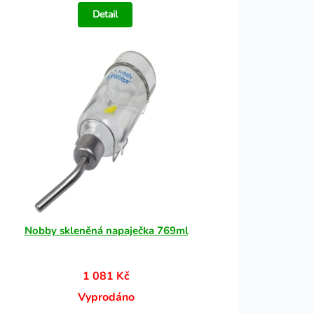
Detail
Nobby skleněná napaječka 769ml
1 081 Kč
Vyprodáno