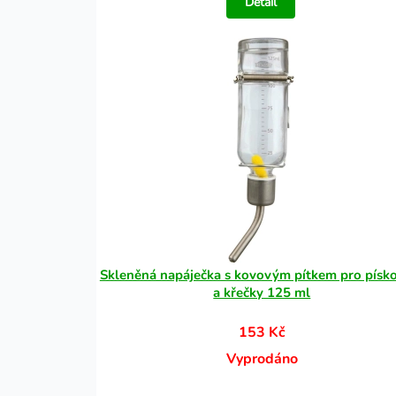
Detail
Skleněná napáječka s kovovým pítkem pro písk
a křečky 125 ml
153 Kč
Vyprodáno