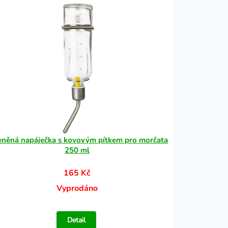
eněná napáječka s kovovým pítkem pro morčata
250 ml
165 Kč
Vyprodáno
Detail