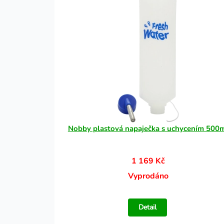
Nobby plastová napaječka s uchycením 500
1 169 Kč
Vyprodáno
Detail