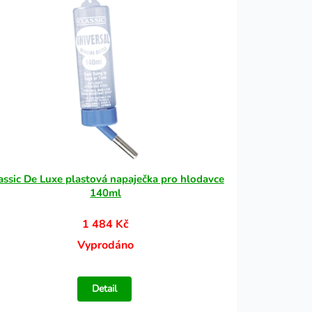
assic De Luxe plastová napaječka pro hlodavce
140ml
1 484 Kč
Vyprodáno
Detail