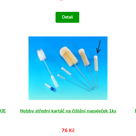
Detail
XIE
Nobby střední kartáč na čištění napaječek 1ks
76 Kč