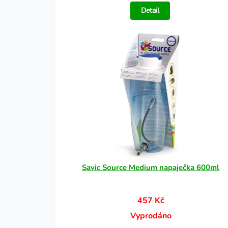
Detail
Savic Source Medium napaječka 600ml
457 Kč
Vyprodáno