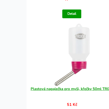
Detail
Plastová napaječka pro myši, křečky 50ml TRI
51 Kč