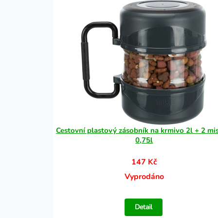
Cestovní plastový zásobník na krmivo 2l + 2 mi
0,75l
147 Kč
Vyprodáno
Detail