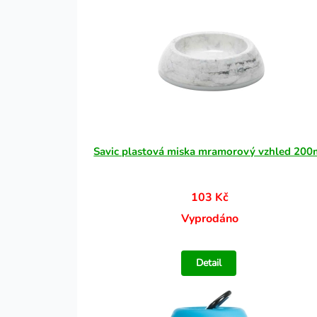
Savic plastová miska mramorový vzhled 200
103 Kč
Vyprodáno
Detail