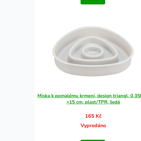
Miska k pomalému krmení, design triangl, 0,35
×15 cm, plast/TPR, šedá
165 Kč
Vyprodáno