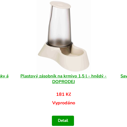
sky á
Plastový zásobník na krmivo 1,5 l - hnědý -
Sav
DOPRODEJ
181 Kč
Vyprodáno
Detail