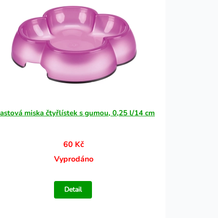
astová miska čtyřlístek s gumou, 0,25 l/14 cm
60 Kč
Vyprodáno
Detail