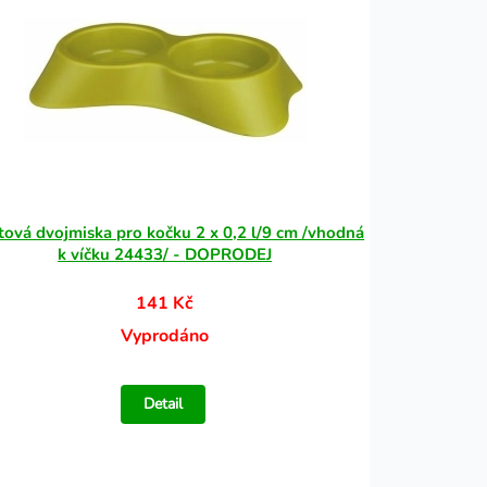
tová dvojmiska pro kočku 2 x 0,2 l/9 cm /vhodná
k víčku 24433/ - DOPRODEJ
141 Kč
Vyprodáno
Detail