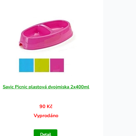
Savic Picnic plastová dvojmiska 2x400ml
90 Kč
Vyprodáno
Detail