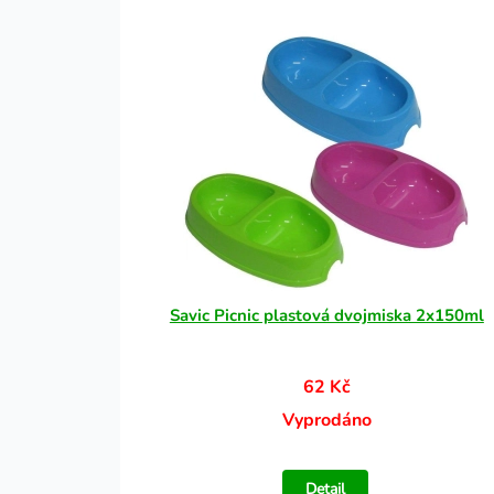
Savic Picnic plastová dvojmiska 2x150ml
62 Kč
Vyprodáno
Detail