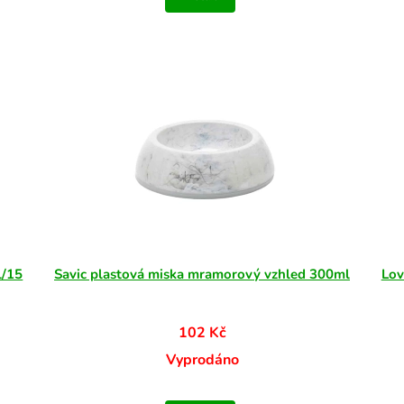
l/15
Savic plastová miska mramorový vzhled 300ml
Lov
102 Kč
Vyprodáno