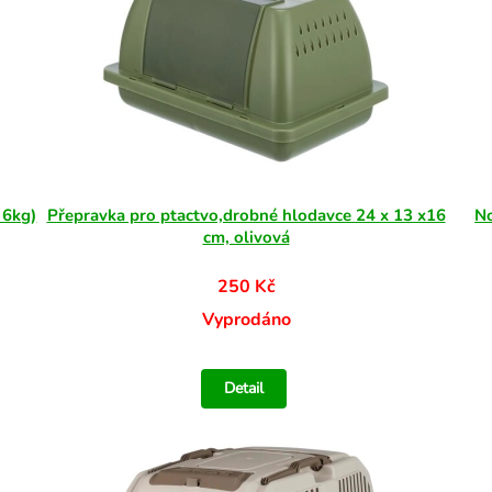
 6kg)
Přepravka pro ptactvo,drobné hlodavce 24 x 13 x16
No
cm, olivová
250 Kč
Vyprodáno
Detail