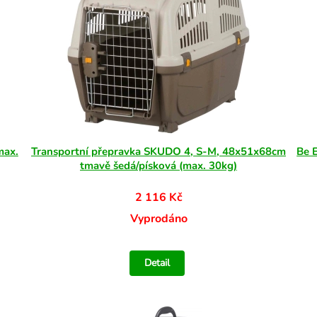
max.
Transportní přepravka SKUDO 4, S-M, 48x51x68cm
Be E
tmavě šedá/písková (max. 30kg)
2 116 Kč
Vyprodáno
Detail