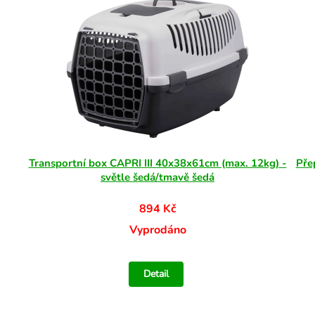
Transportní box CAPRI III 40x38x61cm (max. 12kg) -
Pře
světle šedá/tmavě šedá
894 Kč
Vyprodáno
Detail