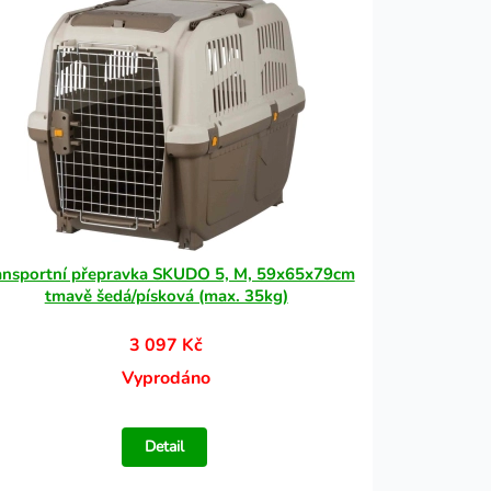
ansportní přepravka SKUDO 5, M, 59x65x79cm
tmavě šedá/písková (max. 35kg)
3 097 Kč
Vyprodáno
Detail