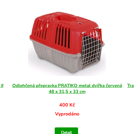
 #
Odlehčená přepravka PRATIKO metal dvířka červená
Tra
48 x 31,5 x 33 cm
400 Kč
Vyprodáno
Detail