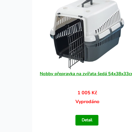
Nobby přepravka na zvířata šedá 54x38x33
1 005 Kč
Vyprodáno
Detail