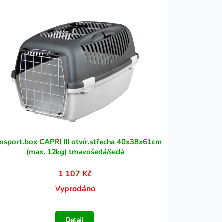
nsport.box CAPRI III otvír.střecha 40x38x61cm
(max. 12kg) tmavošedá/šedá
1 107 Kč
Vyprodáno
Detail