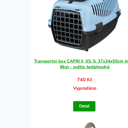
Transportní box CAPRI II, XS-S: 37x34x55cm (
8kg) - světle šedá/modrá
740 Kč
Vyprodáno
Detail