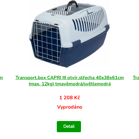
cm
Transport.box CAPRI III otvír.střecha 40x38x61cm
Tr
(max. 12kg) tmavěmodrá/světlemodrá
1 208 Kč
Vyprodáno
Detail