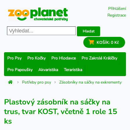
Přihlášení
Registrace
Hledat
KOŠÍK:
0 Kč
Pro Psy
Pro Kočky
Pro Hlodavce
Pro Zakrslé Králíčky
Pro Papoušky
Akvaristika
Teraristika
Potřeby pro psy
Zásobníky na sáčky na exkrementy
Plastový zásobník na sáčky na
trus, tvar KOST, včetně 1 role 15
ks