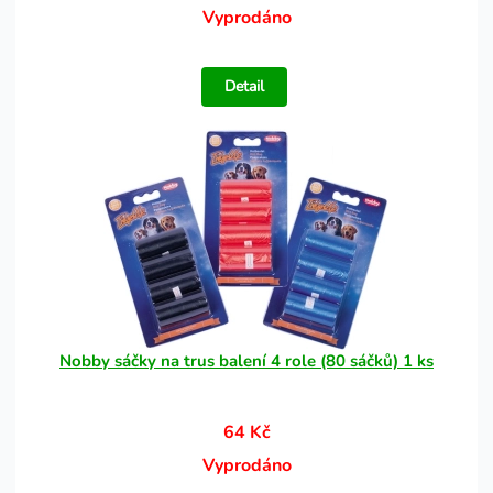
Vyprodáno
Detail
Nobby sáčky na trus balení 4 role (80 sáčků) 1 ks
64 Kč
Vyprodáno