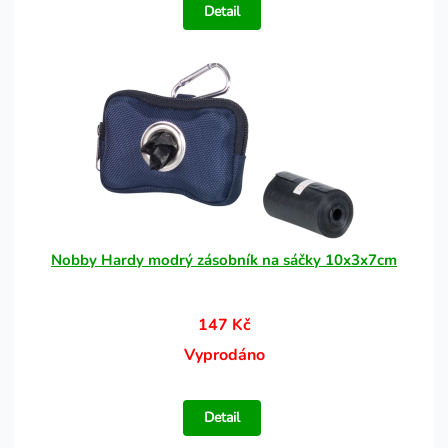
Detail
Nobby Hardy modrý zásobník na sáčky 10x3x7cm
147 Kč
Vyprodáno
Detail