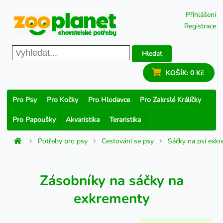
Přihlášení
Registrace
Hledat
KOŠÍK:
0 Kč
Pro Psy
Pro Kočky
Pro Hlodavce
Pro Zakrslé Králíčky
Pro Papoušky
Akvaristika
Teraristika
Potřeby pro psy
Cestování se psy
Sáčky na psí exk
Zásobníky na sáčky na
exkrementy