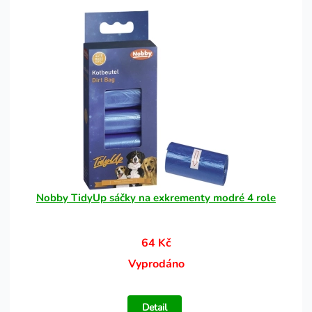
Nobby TidyUp sáčky na exkrementy modré 4 role
64 Kč
Vyprodáno
Detail