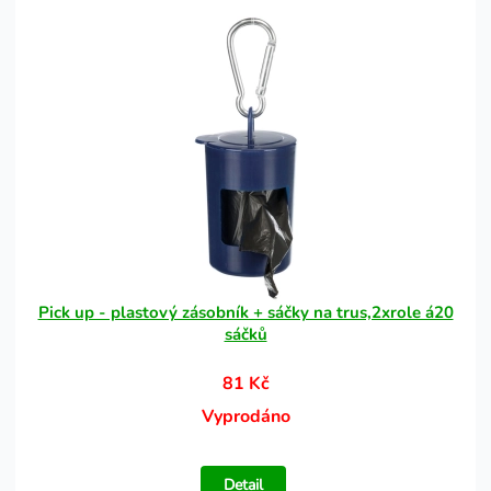
Pick up - plastový zásobník + sáčky na trus,2xrole á20
sáčků
81 Kč
Vyprodáno
Detail