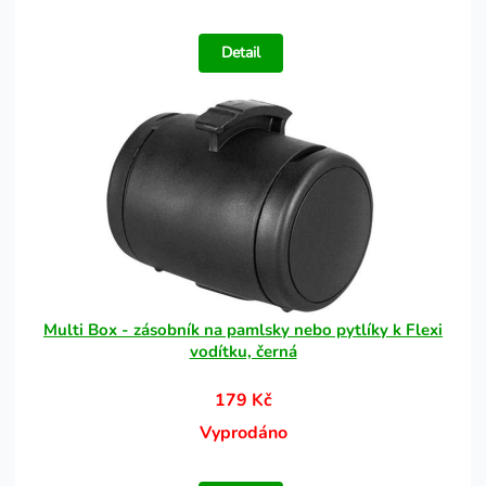
Detail
Multi Box - zásobník na pamlsky nebo pytlíky k Flexi
vodítku, černá
179 Kč
Vyprodáno