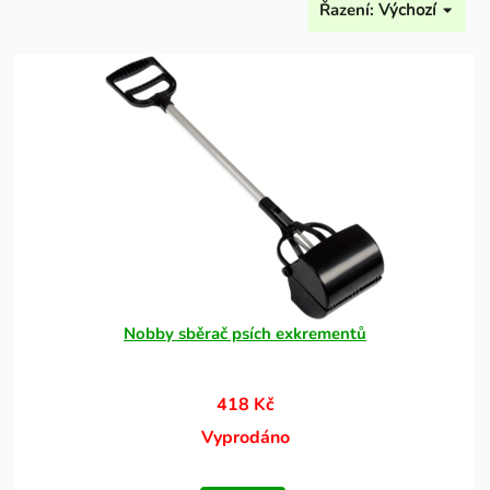
Řazení:
Výchozí
Nobby sběrač psích exkrementů
418 Kč
Vyprodáno