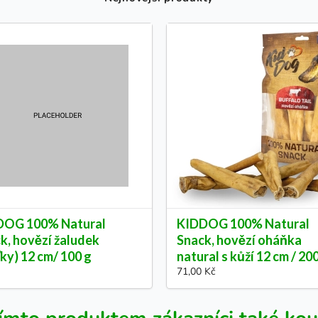
DOG 100% Natural
KIDDOG 100% Natural
k, hovězí žaludek
Snack, hovězí oháňka
ťky) 12 cm/ 100 g
natural s kůží 12 cm / 20
71,00 Kč