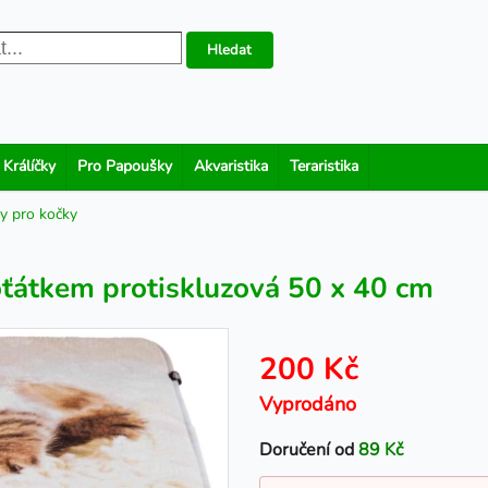
Hledat
 Králíčky
Pro Papoušky
Akvaristika
Teraristika
ky pro kočky
oťátkem protiskluzová 50 x 40 cm
200 Kč
Vyprodáno
Doručení od
89 Kč