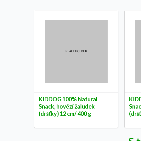
KIDDOG 100% Natural
KID
Snack, hovězí žaludek
Snac
(dršťky) 12 cm/ 400 g
(drš