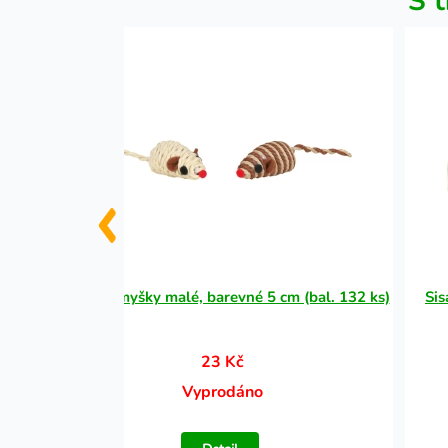
S t
6x31
Sisalové myšky malé, barevné 5 cm (bal. 132 ks)
Sis
23 Kč
Vyprodáno