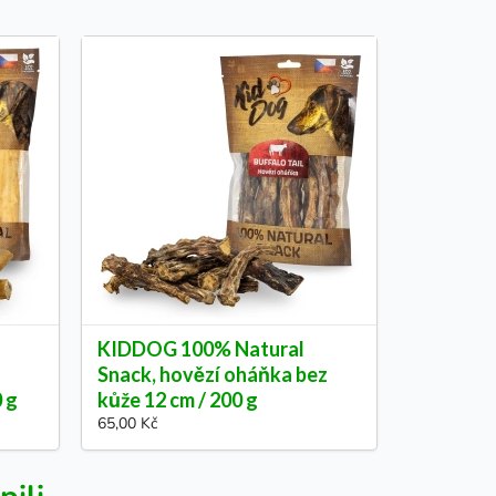
KIDDOG 100% Natural
Snack, hovězí oháňka bez
0 g
kůže 12 cm / 200 g
65,00 Kč