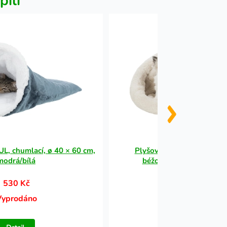
pili
L, chumlací, ø 40 × 60 cm,
Plyšový vak AMIRA, ø 30 
modrá/bílá
béžová/krémová - DOP
530 Kč
370 Kč
Vyprodáno
Vyprodáno