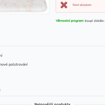
Není skladam
Věrnostní program:
koupí získáte
ní
nové polstrování
0
Nejnovější produkty