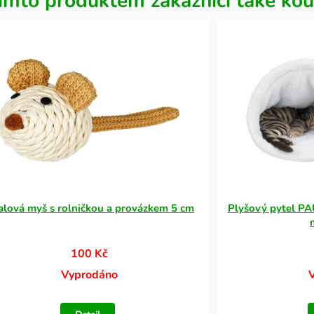
ímto produktem zákazníci také kou
alová myš s rolničkou a provázkem 5 cm
Plyšový pytel PAU
100 Kč
Vyprodáno