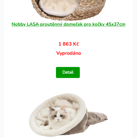
Nobby LASA proutěnný domeček pro kočky 45x37cm
1 863 Kč
Vyprodáno
Detail