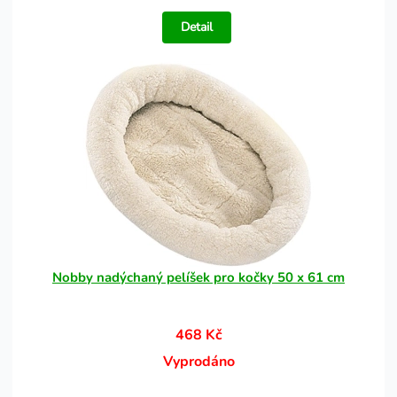
Detail
Nobby nadýchaný pelíšek pro kočky 50 x 61 cm
468 Kč
Vyprodáno