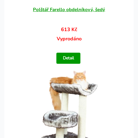
Polštář Farello obdelníkový, šedý
613 Kč
Vyprodáno
Detail