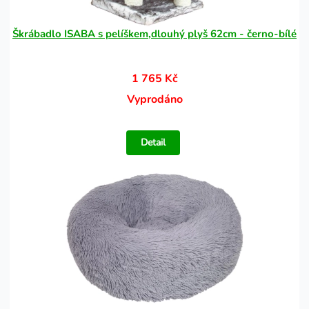
Škrábadlo ISABA s pelíškem,dlouhý plyš 62cm - černo-bílé
1 765 Kč
Vyprodáno
Detail