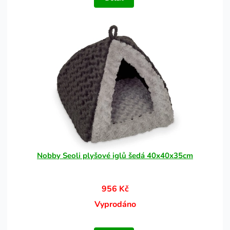
Nobby Seoli plyšové iglů šedá 40x40x35cm
956 Kč
Vyprodáno