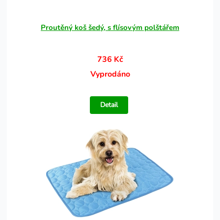
Proutěný koš šedý, s flísovým polštářem
736 Kč
Vyprodáno
Detail