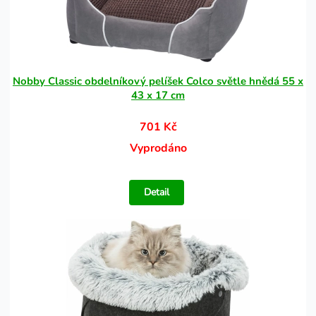
Nobby Classic obdelníkový pelíšek Colco světle hnědá 55 x
43 x 17 cm
701 Kč
Vyprodáno
Detail