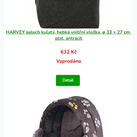
HARVEY pelech kulatý, hebká vnitřní vložka, ø 33 × 27 cm,
plst, antracit
632 Kč
Vyprodáno
Detail