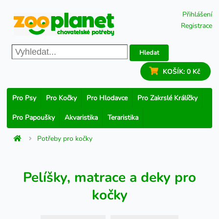
Přihlášení
Registrace
Hledat
KOŠÍK:
0 Kč
Pro Psy
Pro Kočky
Pro Hlodavce
Pro Zakrslé Králíčky
Pro Papoušky
Akvaristika
Teraristika
Potřeby pro kočky
Pelíšky, matrace a deky pro
kočky