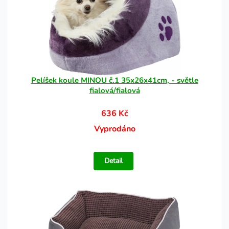
Pelíšek koule MINOU č.1 35x26x41cm, - světle
fialová/fialová
636 Kč
Vyprodáno
Detail