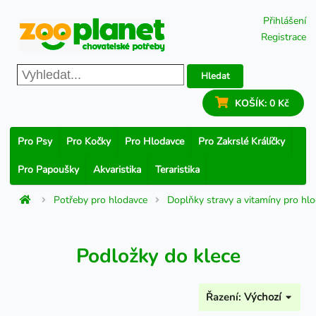
Přihlášení
Registrace
Hledat
KOŠÍK:
0 Kč
Pro Psy
Pro Kočky
Pro Hlodavce
Pro Zakrslé Králíčky
Pro Papoušky
Akvaristika
Teraristika
Potřeby pro hlodavce
Doplňky stravy a vitamíny pro hl
Podložky do klece
Řazení:
Výchozí