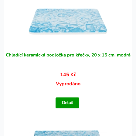
Chladící keramická podložka pro křečky, 20 x 15 cm, modrá
145 Kč
Vyprodáno
Detail