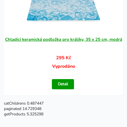
Chladící keramická podložka pro králíky, 35 x 25 cm, modrá
295 Kč
Vyprodáno
Detail
catChildrens 0.487447
paginated 14.729348
getProducts 5.325298