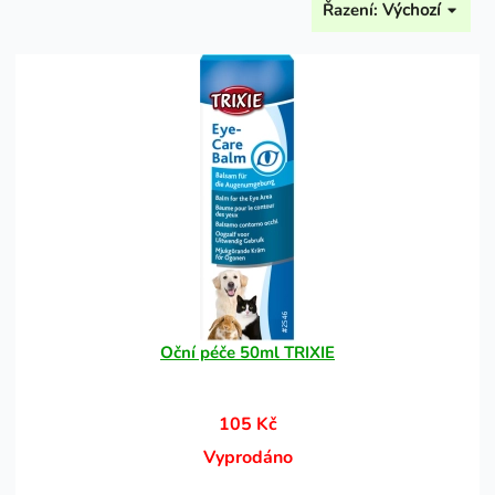
Řazení:
Výchozí
Oční péče 50ml TRIXIE
105 Kč
Vyprodáno