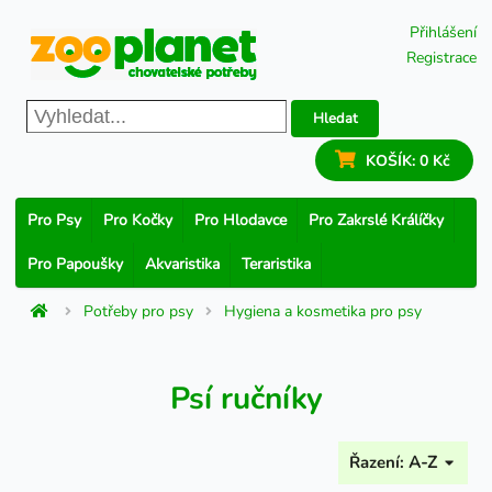
Přihlášení
Registrace
Hledat
KOŠÍK:
0 Kč
Pro Psy
Pro Kočky
Pro Hlodavce
Pro Zakrslé Králíčky
Pro Papoušky
Akvaristika
Teraristika
Potřeby pro psy
Hygiena a kosmetika pro psy
Psí ručníky
Řazení:
A-Z