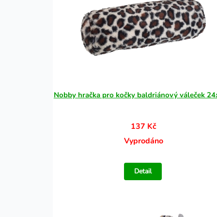
Nobby hračka pro kočky baldriánový váleček 2
137 Kč
Vyprodáno
Detail