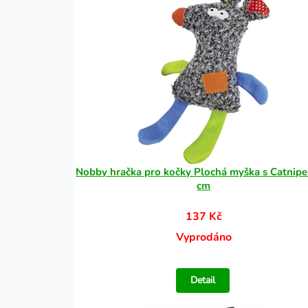
Nobby hračka pro kočky Plochá myška s Catnip
cm
137 Kč
Vyprodáno
Detail