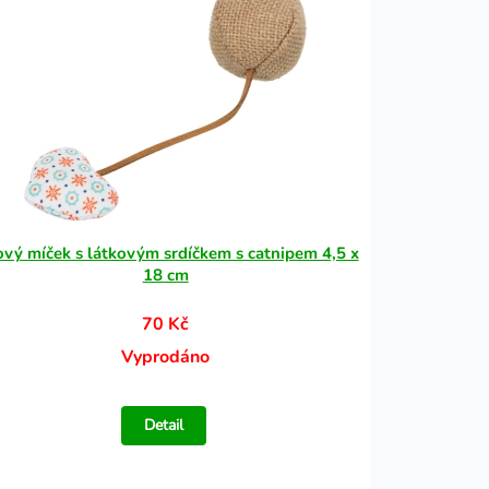
ový míček s látkovým srdíčkem s catnipem 4,5 x
18 cm
70 Kč
Vyprodáno
Detail