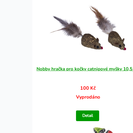
Nobby hračka pro kočky catnipové myšky 10,5
100 Kč
Vyprodáno
Detail