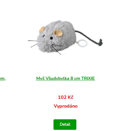
em,
Myš Všudybylka 8 cm TRIXIE
102 Kč
Vyprodáno
Detail