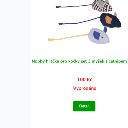
Nobby hračka pro kočky set 3 myšek s catnipem
100 Kč
Vyprodáno
Detail