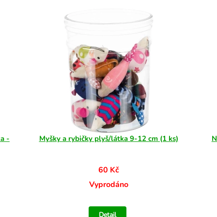
a -
Myšky a rybičky plyš/látka 9-12 cm (1 ks)
N
60 Kč
Vyprodáno
Detail