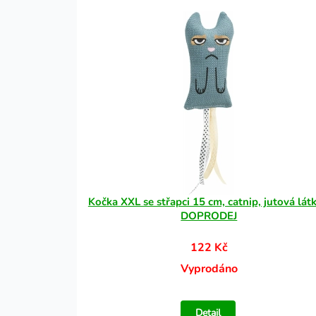
Kočka XXL se střapci 15 cm, catnip, jutová látk
DOPRODEJ
122 Kč
Vyprodáno
Detail