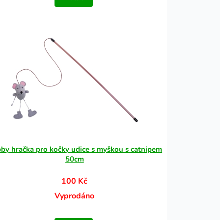
by hračka pro kočky udice s myškou s catnipem
50cm
100 Kč
Vyprodáno