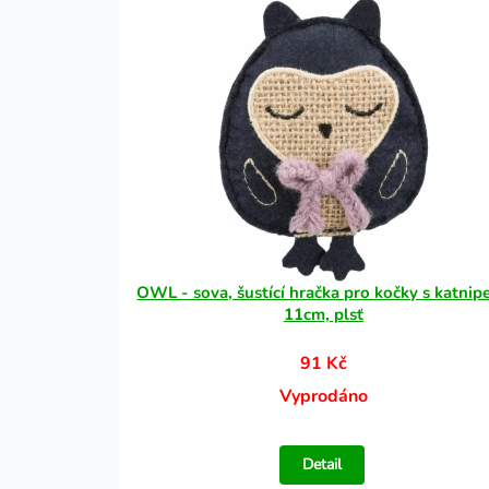
OWL - sova, šustící hračka pro kočky s katnip
11cm, plsť
91 Kč
Vyprodáno
Detail