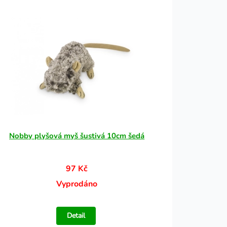
Nobby plyšová myš šustivá 10cm šedá
97 Kč
Vyprodáno
Detail