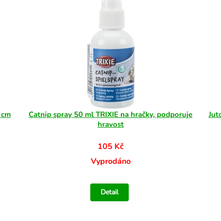
 cm
Catnip spray 50 ml TRIXIE na hračky, podporuje
Jut
hravost
105 Kč
Vyprodáno
Detail