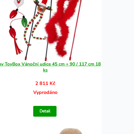
y ToyBox Vánoční udice 45 cm + 90 / 117 cm 18
ks
2 811 Kč
Vyprodáno
Detail