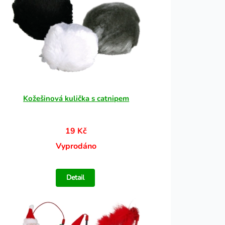
Kožešinová kulička s catnipem
19 Kč
Vyprodáno
Detail