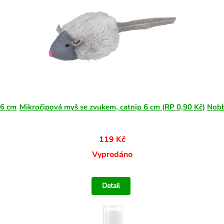
 6 cm
Mikročipová myš se zvukem, catnip 6 cm (RP 0,90 Kč)
Nobb
119 Kč
Vyprodáno
Detail