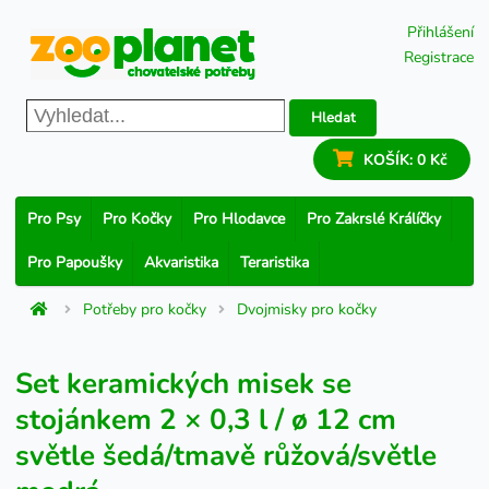
Přihlášení
Registrace
Hledat
KOŠÍK:
0 Kč
Pro Psy
Pro Kočky
Pro Hlodavce
Pro Zakrslé Králíčky
Pro Papoušky
Akvaristika
Teraristika
Potřeby pro kočky
Dvojmisky pro kočky
Set keramických misek se
stojánkem 2 × 0,3 l / ø 12 cm
světle šedá/tmavě růžová/světle