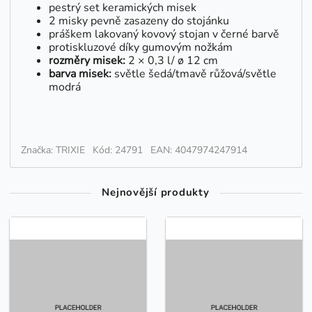
pestrý set keramických misek
2 misky pevně zasazeny do stojánku
práškem lakovaný kovový stojan v černé barvě
protiskluzové díky gumovým nožkám
rozměry misek:
2 × 0,3 l/ ø 12 cm
barva misek:
světle šedá/tmavě růžová/světle
modrá
Značka: TRIXIE
Kód: 24791
EAN: 4047974247914
Nejnovější produkty