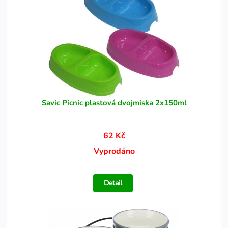
Savic Picnic plastová dvojmiska 2x150ml
62 Kč
Vyprodáno
Detail