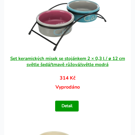
Set keramických misek se stojánkem 2 × 0,3 l / ø 12 cm
světle šedá/tmavě růžová/světle modrá
314 Kč
Vyprodáno
Detail