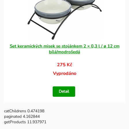
Set keramických misek se stojánkem 2 × 0,3 l / ø 12 cm
bílá/modrošedá
275 Kč
Vyprodáno
Detail
catChildrens 0.474198
paginated 4.162844
getProducts 11.937971