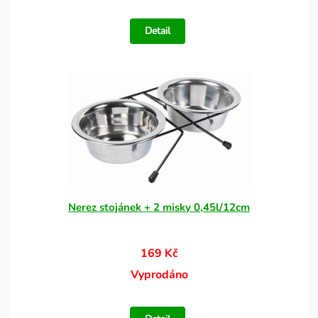
Detail
Nerez stojánek + 2 misky 0,45l/12cm
169 Kč
Vyprodáno