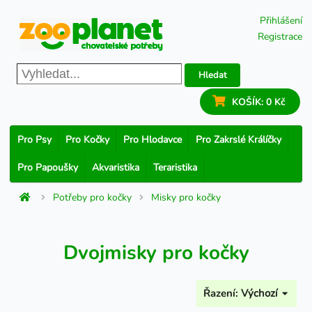
Přihlášení
Registrace
Hledat
KOŠÍK:
0 Kč
Pro Psy
Pro Kočky
Pro Hlodavce
Pro Zakrslé Králíčky
Pro Papoušky
Akvaristika
Teraristika
Potřeby pro kočky
Misky pro kočky
Dvojmisky pro kočky
Řazení:
Výchozí