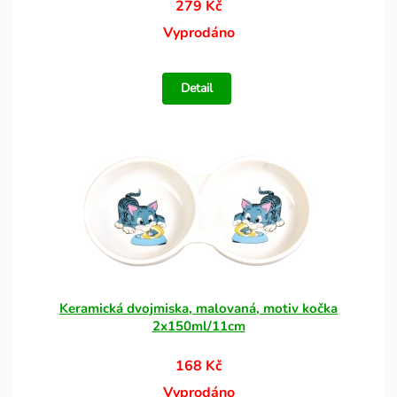
279 Kč
Vyprodáno
Detail
Keramická dvojmiska, malovaná, motiv kočka
2x150ml/11cm
168 Kč
Vyprodáno