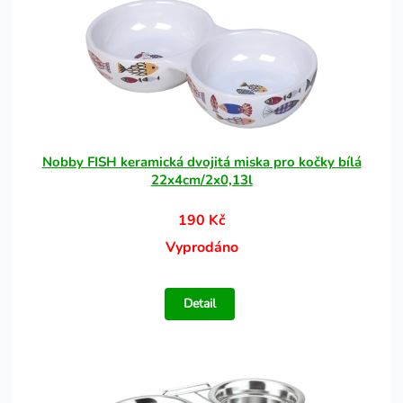
Nobby FISH keramická dvojitá miska pro kočky bílá
22x4cm/2x0,13l
190 Kč
Vyprodáno
Detail