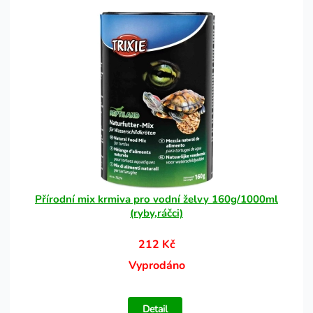
Přírodní mix krmiva pro vodní želvy 160g/1000ml
(ryby,ráčci)
212 Kč
Vyprodáno
Detail