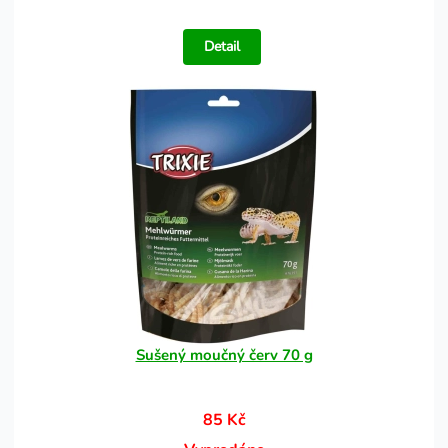
Detail
Sušený moučný červ 70 g
85 Kč