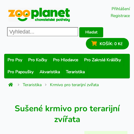
Přihlášení
Registrace
Hledat
KOŠÍK:
0 Kč
Pro Psy
Pro Kočky
Pro Hlodavce
Pro Zakrslé Králíčky
Pro Papoušky
Akvaristika
Teraristika
Teraristika
Krmivo pro terarijní zvířata
Sušené krmivo pro terarijní
zvířata