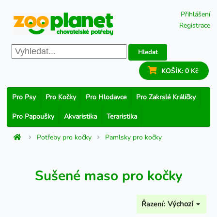
Přihlášení
Registrace
Hledat
KOŠÍK:
0 Kč
Pro Psy
Pro Kočky
Pro Hlodavce
Pro Zakrslé Králíčky
Pro Papoušky
Akvaristika
Teraristika
Potřeby pro kočky
Pamlsky pro kočky
Sušené maso pro kočky
Řazení:
Výchozí