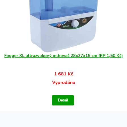
Fogger XL ultrazvukový mlhovač 28x27x15 cm (RP 1,50 Kč)
1 681 Kč
Vyprodáno
Detail