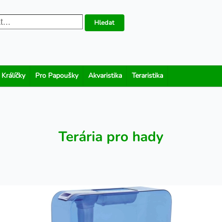
Hledat
 Králíčky
Pro Papoušky
Akvaristika
Teraristika
Terária pro hady