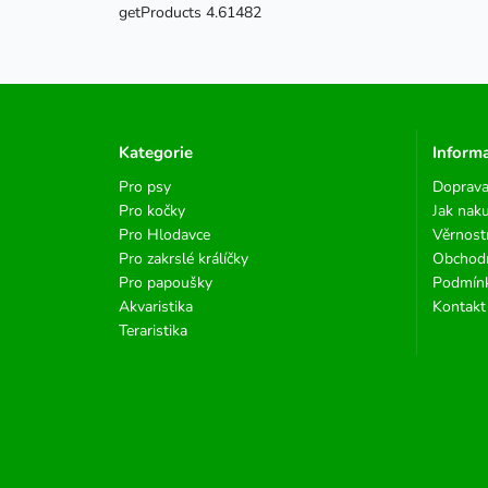
getProducts 4.61482
Kategorie
Inform
Pro psy
Doprava
Pro kočky
Jak nak
Pro Hlodavce
Věrnost
Pro zakrslé králíčky
Obchod
Pro papoušky
Podmínk
Akvaristika
Kontakt
Teraristika