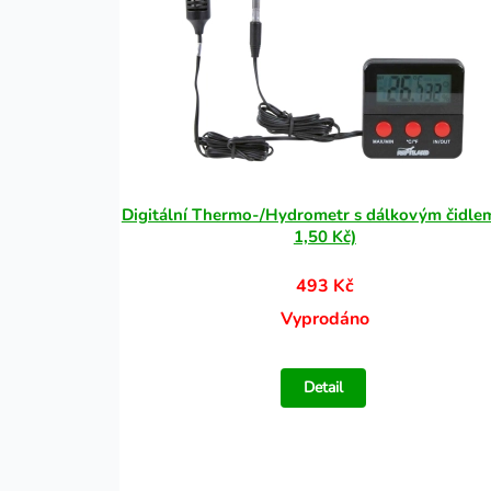
Digitální Thermo-/Hydrometr s dálkovým čidle
1,50 Kč)
493 Kč
Vyprodáno
Detail