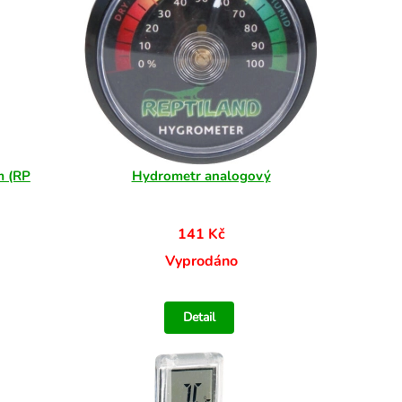
m (RP
Hydrometr analogový
141 Kč
Vyprodáno
Detail