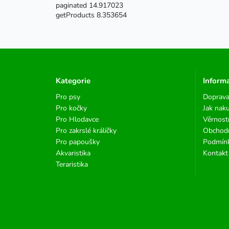
paginated 14.917023
getProducts 8.353654
Kategorie
Inform
Pro psy
Doprava
Pro kočky
Jak nak
Pro Hlodavce
Věrnost
Pro zakrslé králíčky
Obchod
Pro papoušky
Podmínk
Akvaristika
Kontakt
Teraristika