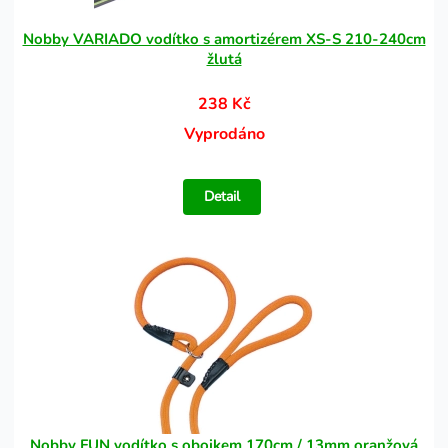
Nobby VARIADO vodítko s amortizérem XS-S 210-240cm
žlutá
238 Kč
Vyprodáno
Detail
Nobby FUN vodítko s obojkem 170cm / 13mm oranžová