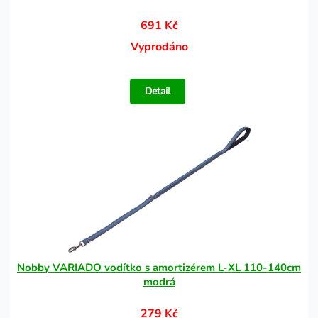
691 Kč
Vyprodáno
Detail
Nobby VARIADO vodítko s amortizérem L-XL 110-140cm
modrá
279 Kč