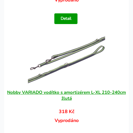
Vyprodáno
Detail
Nobby VARIADO vodítko s amortizérem L-XL 210-240cm
žlutá
318 Kč
Vyprodáno