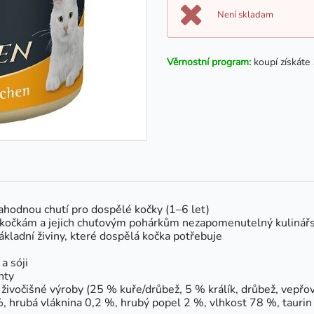
Není skladam
Věrnostní program:
koupí získáte
ahodnou chutí pro dospělé kočky (1–6 let)
 kočkám a jejich chuťovým pohárkům nezapomenutelný kulinářs
kladní živiny, které dospělá kočka potřebuje
a sóji
nty
živočišné výroby (25 % kuře/drůbež, 5 % králík, drůbež, vepřo
, hrubá vláknina 0,2 %, hrubý popel 2 %, vlhkost 78 %, taurin