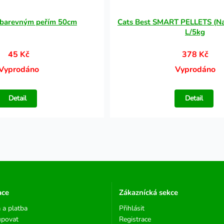
 barevným peřím 50cm
Cats Best SMART PELLETS (Na
L/5kg
45 Kč
378 Kč
Vyprodáno
Vyprodáno
Detail
Detail
ace
Zákaznícká sekce
 a platba
Přihlásit
upovat
Registrace