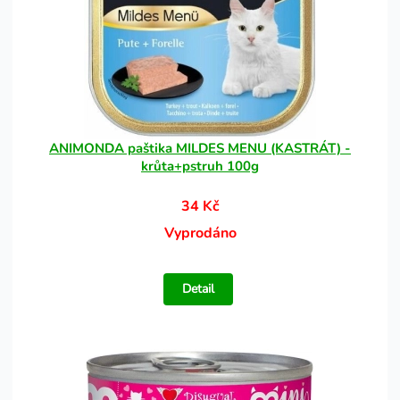
ANIMONDA paštika MILDES MENU (KASTRÁT) -
krůta+pstruh 100g
34 Kč
Vyprodáno
Detail