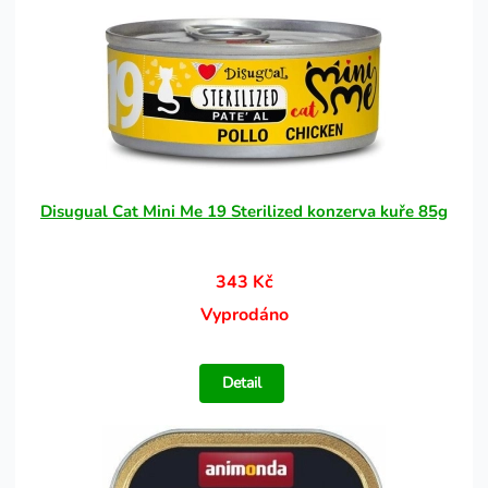
Disugual Cat Mini Me 19 Sterilized konzerva kuře 85g
343 Kč
Vyprodáno
Detail