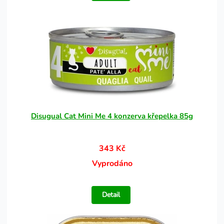
Disugual Cat Mini Me 4 konzerva křepelka 85g
343 Kč
Vyprodáno
Detail