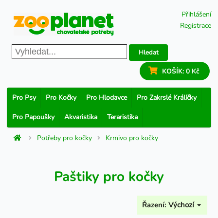
Přihlášení
Registrace
Hledat
KOŠÍK:
0 Kč
Pro Psy
Pro Kočky
Pro Hlodavce
Pro Zakrslé Králíčky
Pro Papoušky
Akvaristika
Teraristika
Potřeby pro kočky
Krmivo pro kočky
Paštiky pro kočky
Řazení:
Výchozí