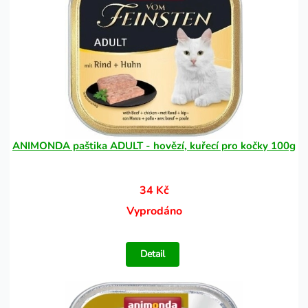
ANIMONDA paštika ADULT - hovězí, kuřecí pro kočky 100g
34 Kč
Vyprodáno
Detail