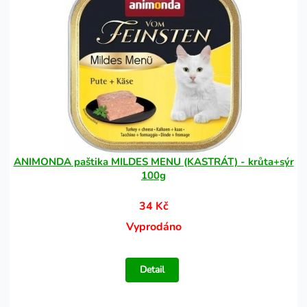
ANIMONDA paštika MILDES MENU (KASTRÁT) - krůta+sýr
100g
34 Kč
Vyprodáno
Detail