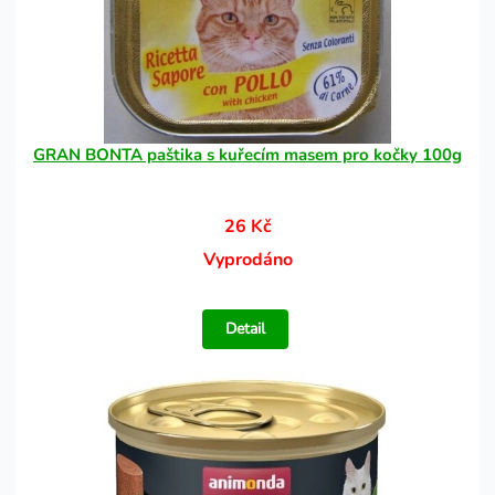
GRAN BONTA paštika s kuřecím masem pro kočky 100g
26 Kč
Vyprodáno
Detail