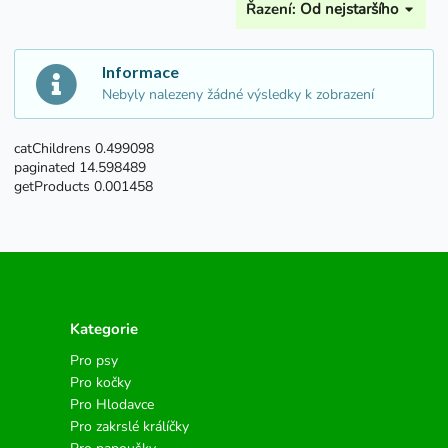
Řazení:
Od nejstaršího
Informace
Nebyly nalezeny žádné výsledky k zobrazení
catChildrens 0.499098
paginated 14.598489
getProducts 0.001458
Kategorie
Pro psy
Pro kočky
Pro Hlodavce
Pro zakrslé králíčky