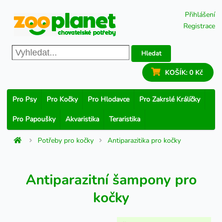
Přihlášení
Registrace
Hledat
KOŠÍK:
0 Kč
Pro Psy
Pro Kočky
Pro Hlodavce
Pro Zakrslé Králíčky
Pro Papoušky
Akvaristika
Teraristika
Potřeby pro kočky
Antiparazitika pro kočky
Antiparazitní šampony pro
kočky