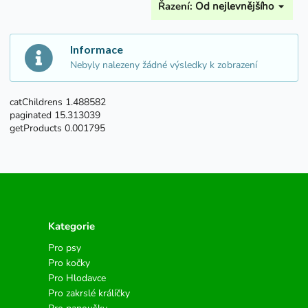
Řazení:
Od nejlevnějšího
Informace
Nebyly nalezeny žádné výsledky k zobrazení
catChildrens 1.488582
paginated 15.313039
getProducts 0.001795
Kategorie
Pro psy
Pro kočky
Pro Hlodavce
Pro zakrslé králíčky