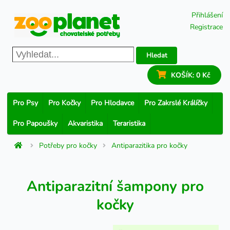
Přihlášení
Registrace
Hledat
KOŠÍK:
0 Kč
Pro Psy
Pro Kočky
Pro Hlodavce
Pro Zakrslé Králíčky
Pro Papoušky
Akvaristika
Teraristika
Potřeby pro kočky
Antiparazitika pro kočky
Antiparazitní šampony pro
kočky