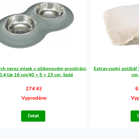
ých nerez misek v silikonovém prostírání,
Extravysoký polštář
0.4 l/ø 16 cm/40 × 5 × 23 cm, šedá
cm,
274 Kč
6
Vyprodáno
Vy
Detail