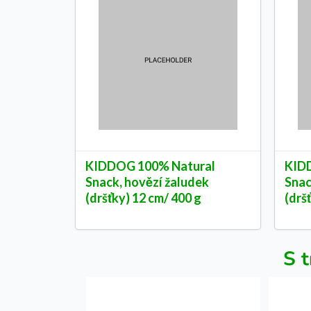
KIDDOG 100% Natural
KID
Snack, hovězí žaludek
Snac
(dršťky) 12 cm/ 400 g
(drš
S t