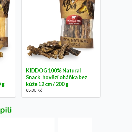
KIDDOG 100% Natural
Snack, hovězí oháňka bez
0 g
kůže 12 cm / 200 g
65,00 Kč
pili