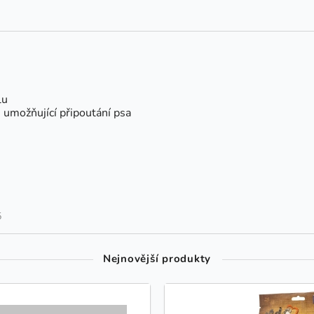
lu
 umožňující připoutání psa
5
Nejnovější produkty