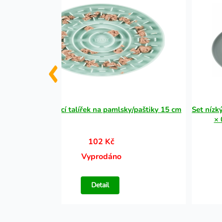
JUNIOR lízací talířek na pamlsky/paštiky 15 cm
Set nízk
× 
102 Kč
Vyprodáno
Detail