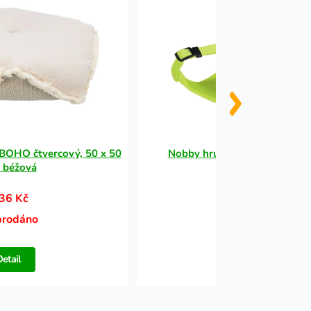
 BOHO čtvercový, 50 x 50
Nobby hrudní postroj XS neo
 béžová
36 Kč
190 Kč
prodáno
Vyprodáno
Detail
Detail