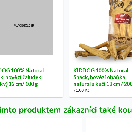
DOG 100% Natural
KIDDOG 100% Natural
k, hovězí žaludek
Snack, hovězí oháňka
ťky) 12 cm/ 100 g
natural s kůží 12 cm / 20
71,00 Kč
ímto produktem zákazníci také kou