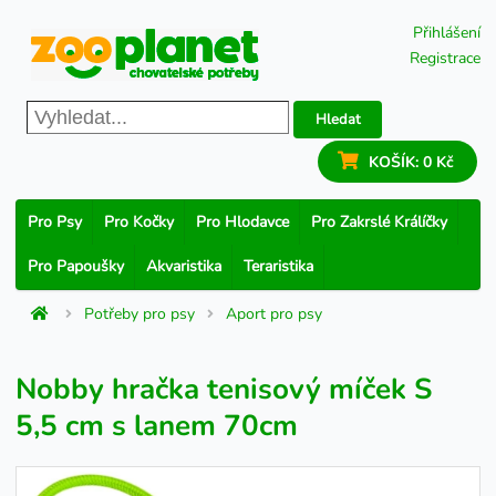
Přihlášení
Registrace
Hledat
KOŠÍK:
0 Kč
Pro Psy
Pro Kočky
Pro Hlodavce
Pro Zakrslé Králíčky
Pro Papoušky
Akvaristika
Teraristika
Potřeby pro psy
Aport pro psy
Nobby hračka tenisový míček S
5,5 cm s lanem 70cm