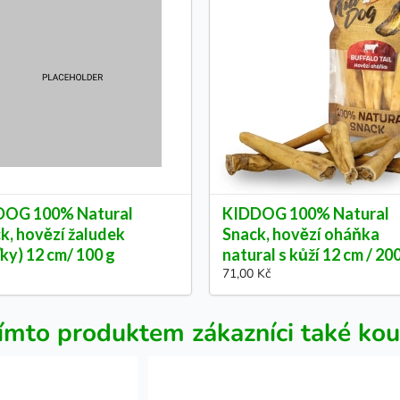
DOG 100% Natural
KIDDOG 100% Natural
k, hovězí žaludek
Snack, hovězí oháňka
ťky) 12 cm/ 100 g
natural s kůží 12 cm / 20
71,00 Kč
ímto produktem zákazníci také kou