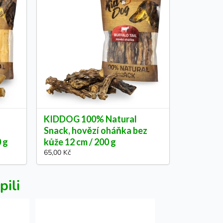
KIDDOG 100% Natural
Snack, hovězí oháňka bez
0 g
kůže 12 cm / 200 g
65,00 Kč
pili