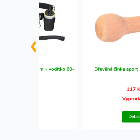
Free 1-1,35m/25mm + vodítko 60-
Dřevěná činka aport 
120cm
493 Kč
117 
Vyprodáno
Vyprod
Detail
Detail