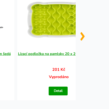
m šedá
Lízací podložka na pamlsky 20 x 20 cm , TPR/PP
201 Kč
Vyprodáno
Detail