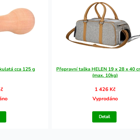
kulatá cca 125 g
Přepravní taška HELEN 19 x 28 x 40 c
(max. 10kg)
Kč
1 426 Kč
áno
Vyprodáno
Detail