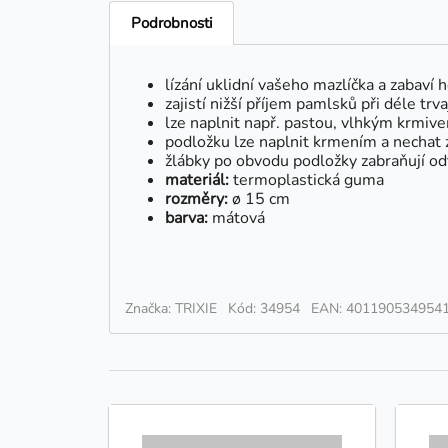
Podrobnosti
lízání uklidní vašeho mazlíčka a zabaví 
zajistí nižší příjem pamlsků při déle trvaj
lze naplnit např. pastou, vlhkým krmi
podložku lze naplnit krmením a nechat 
žlábky po obvodu podložky zabraňují od
materiál:
termoplastická guma
rozměry:
ø 15 cm
barva:
mátová
Značka: TRIXIE
Kód: 34954
EAN: 401190534954