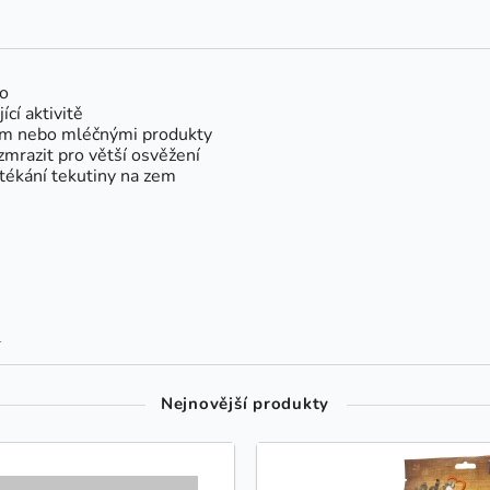
ho
ící aktivitě
vem nebo mléčnými produkty
zmrazit pro větší osvěžení
tékání tekutiny na zem
1
Nejnovější produkty