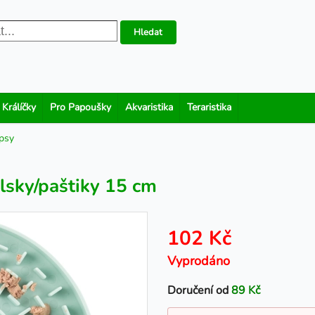
Hledat
 Králíčky
Pro Papoušky
Akvaristika
Teraristika
psy
mlsky/paštiky 15 cm
102 Kč
Vyprodáno
Doručení od
89 Kč