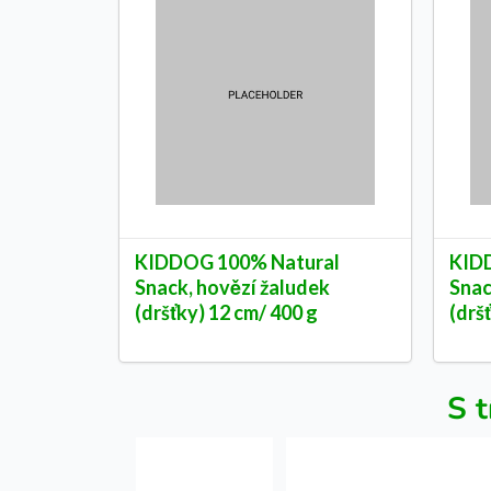
KIDDOG 100% Natural
KID
Snack, hovězí žaludek
Snac
(dršťky) 12 cm/ 400 g
(drš
S t