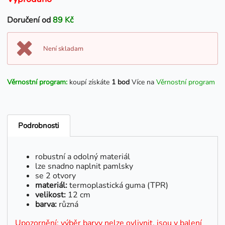
Doručení od
89 Kč
Není skladam
Věrnostní program:
koupí získáte
1 bod
Více na
Věrnostní program
Podrobnosti
robustní a odolný materiál
lze snadno naplnit pamlsky
se 2 otvory
materiál:
termoplastická guma (TPR)
velikost:
12 cm
barva:
různá
Upozornění: výběr barvy nelze ovlivnit, jsou v balení