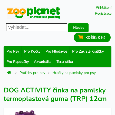
Přihlášení
Registrace
Hledat
KOŠÍK:
0 Kč
Pro Psy
Pro Kočky
Pro Hlodavce
Pro Zakrslé Králíčky
Pro Papoušky
Akvaristika
Teraristika
Potřeby pro psy
Hračky na pamlsky pro psy
DOG ACTIVITY činka na pamlsky
termoplastová guma (TRP) 12cm