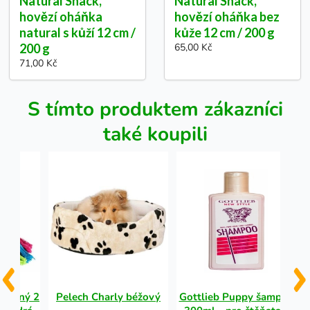
Natural Snack,
Natural Snack,
hovězí oháňka
hovězí oháňka bez
natural s kůží 12 cm /
kůže 12 cm / 200 g
200 g
65,00 Kč
71,00 Kč
S tímto produktem zákazníci
také koupili
vlněný 2
Pelech Charly béžový
Gottlieb Puppy šampon