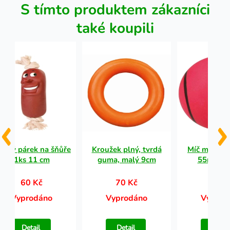
S tímto produktem zákazníci
také koupili
selý párek na šňůře
Kroužek plný, tvrdá
Míč mecho
1ks 11 cm
guma, malý 9cm
55mm TR
60 Kč
70 Kč
45 K
Vyprodáno
Vyprodáno
Vyprod
Detail
Detail
Detail