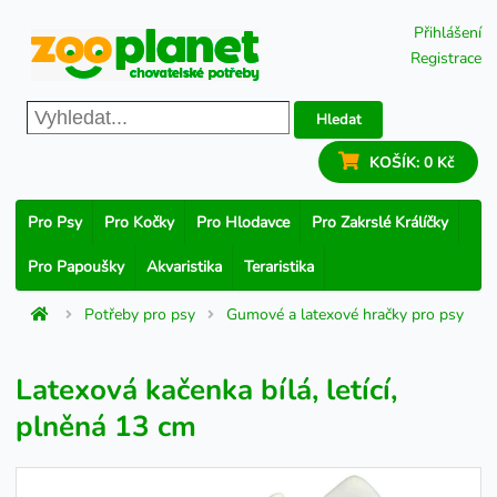
Přihlášení
Registrace
Hledat
KOŠÍK:
0 Kč
Pro Psy
Pro Kočky
Pro Hlodavce
Pro Zakrslé Králíčky
Pro Papoušky
Akvaristika
Teraristika
Potřeby pro psy
Gumové a latexové hračky pro psy
Latexová kačenka bílá, letící,
plněná 13 cm