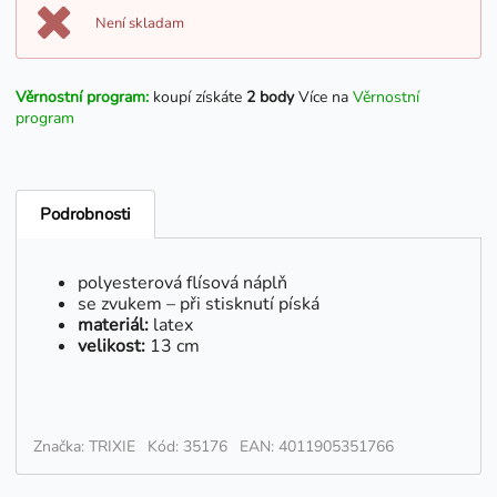
Není skladam
Věrnostní program:
koupí získáte
2 body
Více na
Věrnostní
program
Podrobnosti
polyesterová flísová náplň
se zvukem – při stisknutí píská
materiál:
latex
velikost:
13 cm
Značka: TRIXIE
Kód: 35176
EAN: 4011905351766