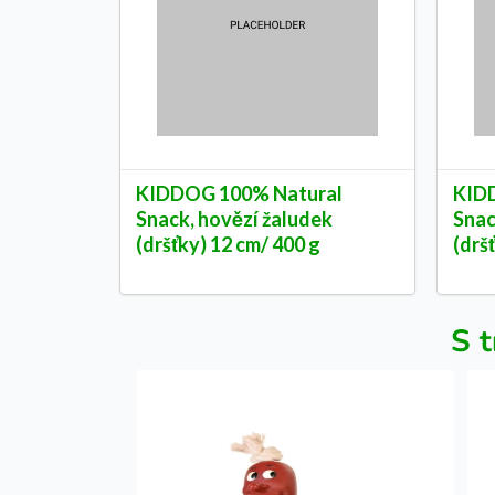
KIDDOG 100% Natural
KID
Snack, hovězí žaludek
Snac
(dršťky) 12 cm/ 400 g
(drš
S t