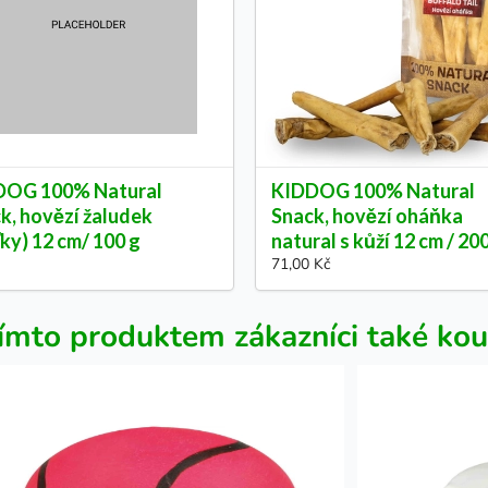
DOG 100% Natural
KIDDOG 100% Natural
k, hovězí žaludek
Snack, hovězí oháňka
ťky) 12 cm/ 100 g
natural s kůží 12 cm / 20
71,00 Kč
ímto produktem zákazníci také kou