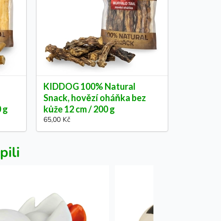
KIDDOG 100% Natural
Snack, hovězí oháňka bez
0 g
kůže 12 cm / 200 g
65,00 Kč
pili