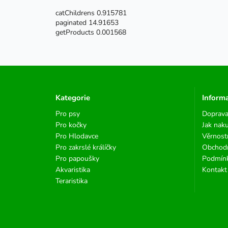
catChildrens 0.915781
paginated 14.91653
getProducts 0.001568
Kategorie
Inform
Pro psy
Doprava
Pro kočky
Jak nak
Pro Hlodavce
Věrnost
Pro zakrslé králíčky
Obchod
Pro papoušky
Podmínk
Akvaristika
Kontakt
Teraristika