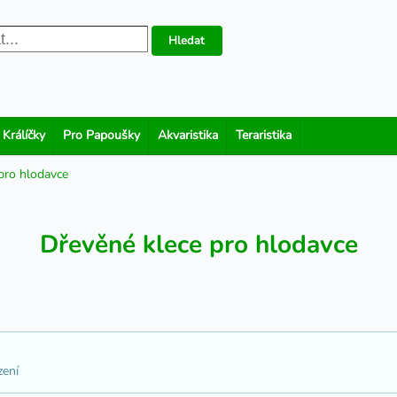
Hledat
 Králíčky
Pro Papoušky
Akvaristika
Teraristika
pro hlodavce
Dřevěné klece pro hlodavce
zení