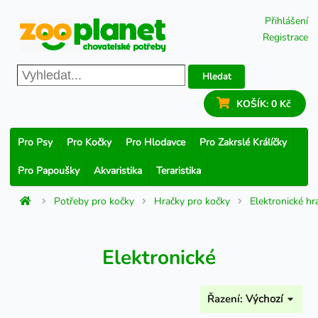
Přihlášení
Registrace
Hledat
KOŠÍK:
0 Kč
Pro Psy
Pro Kočky
Pro Hlodavce
Pro Zakrslé Králíčky
Pro Papoušky
Akvaristika
Teraristika
Potřeby pro kočky
Hračky pro kočky
Elektronické hr
Elektronické
Řazení:
Výchozí