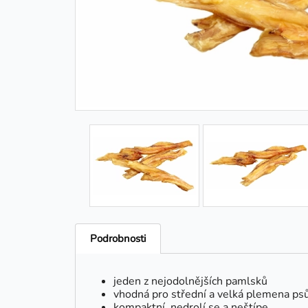
Podrobnosti
jeden z nejodolnějších pamlsků
vhodná pro střední a velká plemena ps
kompaktní, nedrolí se a neštípe