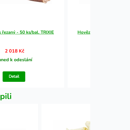
 řezaný - 50 ks/bal. TRIXIE
Hovězí penis řezaný - 50 
2 018 Kč
2 018 Kč
hned k odeslání
Ihned k odesl
Detail
Detail
pili