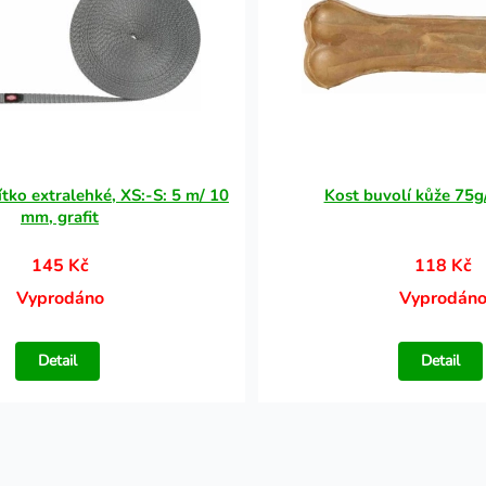
tko extralehké, XS:-S: 5 m/ 10
Kost buvolí kůže 75
mm, grafit
145 Kč
118 Kč
Vyprodáno
Vyprodán
Detail
Detail