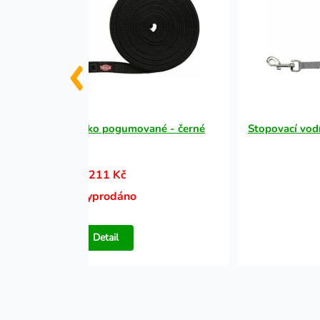
Stopovací vodítko pogumované - černé
Stopovací vodí
211 Kč
Vyprodáno
Detail