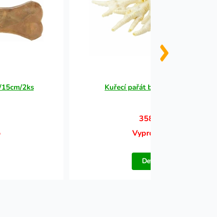
g/15cm/2ks
Kuřecí pařát bílý - 50 ks/bal
358 Kč
o
Vyprodáno
Detail