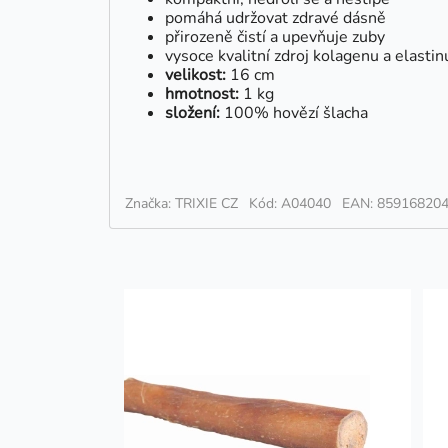
pomáhá udržovat zdravé dásně
přirozeně čistí a upevňuje zuby
vysoce kvalitní zdroj kolagenu a elastin
velikost:
16 cm
hmotnost:
1 kg
složení:
100% hovězí šlacha
Značka: TRIXIE CZ
Kód: A04040
EAN: 85916820