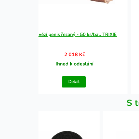
IXIE
Hovězí penis řezaný - 50 ks/bal. TRIXIE
2 018 Kč
Ihned k odeslání
Detail
S t