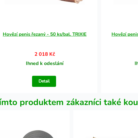
Hovězí penis řezaný - 50 ks/bal. TRIXIE
Hovězí penis
2 018 Kč
Ihned k odeslání
I
Detail
ímto produktem zákazníci také kou