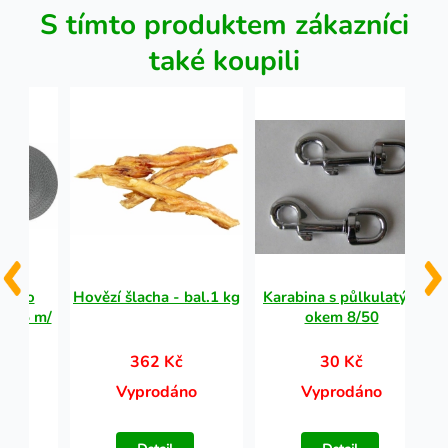
S tímto produktem zákazníci
také koupili
dítko
Hovězí šlacha - bal.1 kg
Karabina s půlkulatým
-S: 5 m/
okem 8/50
fit
362 Kč
30 Kč
Vyprodáno
Vyprodáno
no