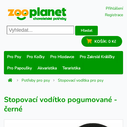
Přihlášení
Registrace
Hledat
KOŠÍK:
0 Kč
Pro Psy
Pro Kočky
Pro Hlodavce
Pro Zakrslé Králíčky
Pro Papoušky
Akvaristika
Teraristika
Potřeby pro psy
Stopovací vodítka pro psy
Stopovací vodítko pogumované -
černé