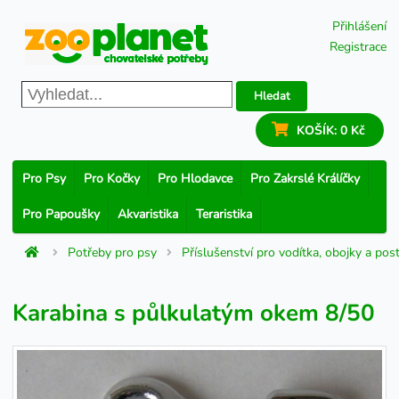
Přihlášení
Registrace
Hledat
KOŠÍK:
0 Kč
Pro Psy
Pro Kočky
Pro Hlodavce
Pro Zakrslé Králíčky
Pro Papoušky
Akvaristika
Teraristika
Potřeby pro psy
Příslušenství pro vodítka, obojky a post
Karabina s půlkulatým okem 8/50