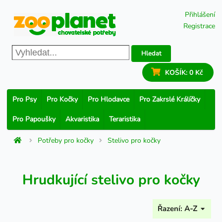
Přihlášení
Registrace
Hledat
KOŠÍK:
0 Kč
Pro Psy
Pro Kočky
Pro Hlodavce
Pro Zakrslé Králíčky
Pro Papoušky
Akvaristika
Teraristika
Potřeby pro kočky
Stelivo pro kočky
Hrudkující stelivo pro kočky
Řazení:
A-Z