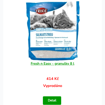
Fresh n Easy - granulky 8 l
414 Kč
Vyprodáno
Detail