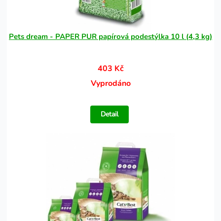
Pets dream - PAPER PUR papírová podestýlka 10 l (4,3 kg)
403 Kč
Vyprodáno
Detail