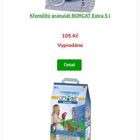
Křemičitý granulát BORCAT Extra 5 l
105 Kč
Vyprodáno
Detail