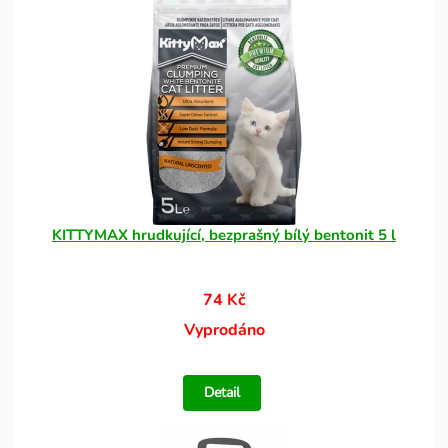
KITTYMAX hrudkující, bezprašný bílý bentonit 5 l
74 Kč
Vyprodáno
Detail