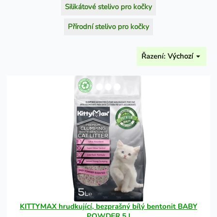
Silikátové stelivo pro kočky
Přírodní stelivo pro kočky
Řazení:
Výchozí
KITTYMAX hrudkující, bezprašný bílý bentonit BABY
POWDER 5 l