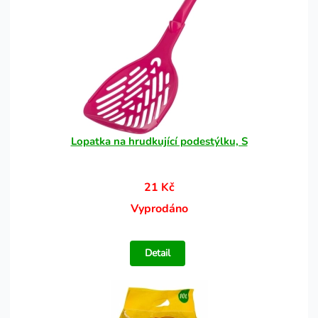
Lopatka na hrudkující podestýlku, S
21 Kč
Vyprodáno
Detail