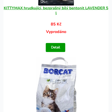
KITTYMAX hrudkující, bezprašný bílý bentonit LAVENDER 5
l
85 Kč
Vyprodáno
Detail