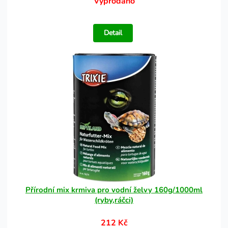
Vyprodáno
Detail
Přírodní mix krmiva pro vodní želvy 160g/1000ml
(ryby,ráčci)
212 Kč