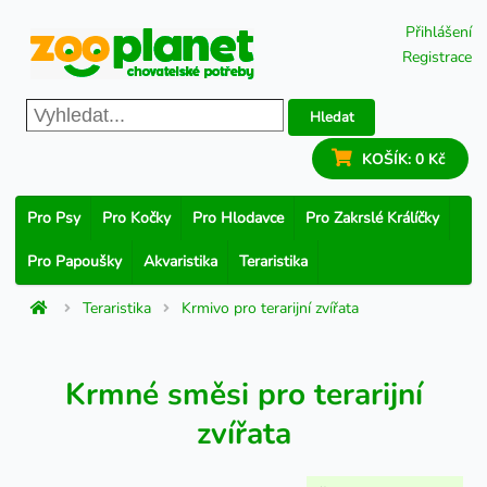
Přihlášení
Registrace
Hledat
KOŠÍK:
0 Kč
Pro Psy
Pro Kočky
Pro Hlodavce
Pro Zakrslé Králíčky
Pro Papoušky
Akvaristika
Teraristika
Teraristika
Krmivo pro terarijní zvířata
Krmné směsi pro terarijní
zvířata