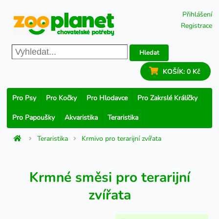
Přihlášení
Registrace
Hledat
KOŠÍK:
0 Kč
Pro Psy
Pro Kočky
Pro Hlodavce
Pro Zakrslé Králíčky
Pro Papoušky
Akvaristika
Teraristika
Teraristika
Krmivo pro terarijní zvířata
Krmné směsi pro terarijní
zvířata