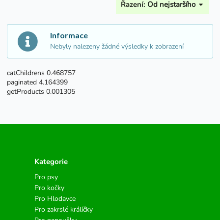
Řazení:
Od nejstaršího
Informace
Nebyly nalezeny žádné výsledky k zobrazení
catChildrens 0.468757
paginated 4.164399
getProducts 0.001305
Kategorie
Pro psy
Pro kočky
Pro Hlodavce
Pro zakrslé králíčky