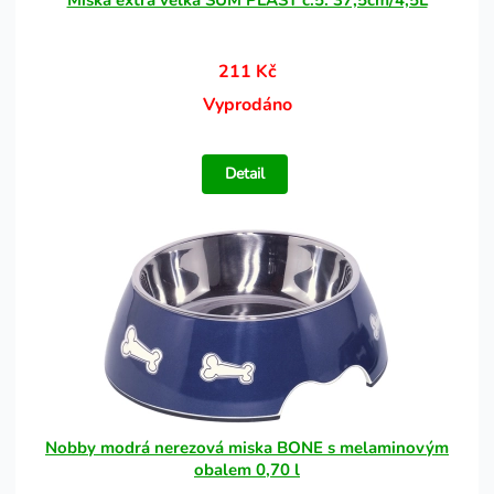
Miska extra velká SUM PLAST č.5. 37,5cm/4,5L
211 Kč
Vyprodáno
Detail
Nobby modrá nerezová miska BONE s melaminovým
obalem 0,70 l