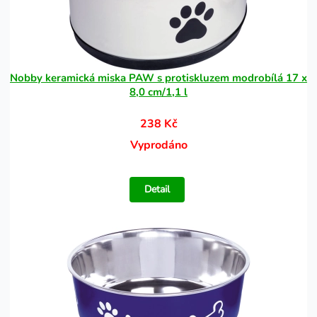
Nobby keramická miska PAW s protiskluzem modrobílá 17 x
8,0 cm/1,1 l
238 Kč
Vyprodáno
Detail