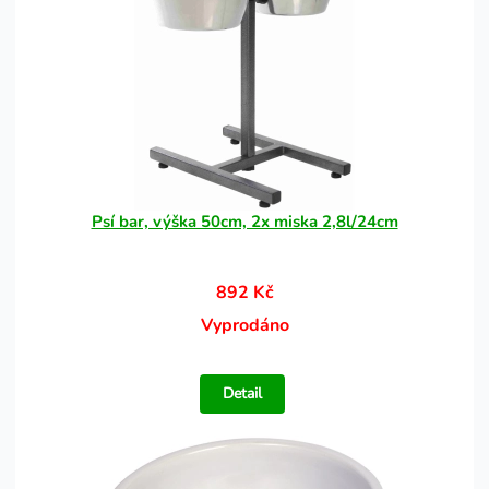
Psí bar, výška 50cm, 2x miska 2,8l/24cm
892 Kč
Vyprodáno
Detail