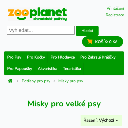
Přihlášení
Registrace
Hledat
KOŠÍK:
0 Kč
Pro Psy
Pro Kočky
Pro Hlodavce
Pro Zakrslé Králíčky
Pro Papoušky
Akvaristika
Teraristika
Potřeby pro psy
Misky pro psy
Misky pro velké psy
Řazení:
Výchozí