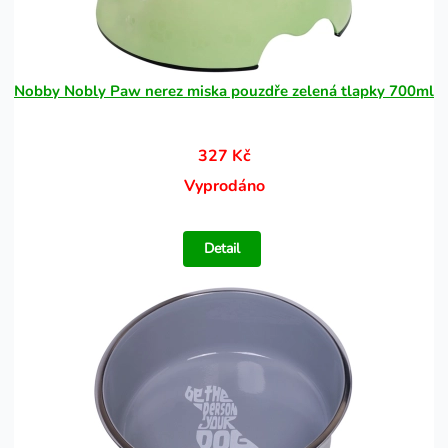
Nobby Nobly Paw nerez miska pouzdře zelená tlapky 700ml
327 Kč
Vyprodáno
Detail