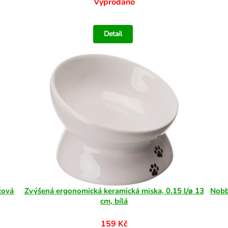
Vyprodáno
Detail
žová
Zvýšená ergonomická keramická miska, 0.15 l/ø 13
Nobb
cm, bílá
159 Kč