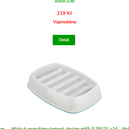
20cm 1,8l
219 Kč
Vyprodáno
Detail
 cm
Miska k pomalému krmení, design mříž, 0,25l/21 ×14
Nob