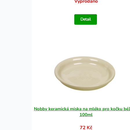
Vyprodáno
Detail
Nobby keramická miska na mléko pro kočku bé
100ml
72 Kč