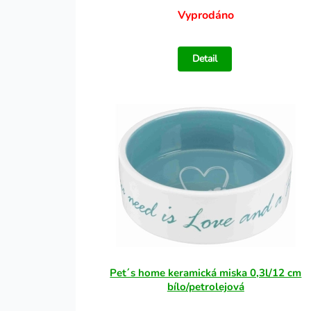
Vyprodáno
Detail
Pet´s home keramická miska 0,3l/12 cm
bílo/petrolejová