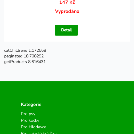
147 Kč
Vyprodáno
Detail
catChildrens 1.172568
paginated 18.708292
getProducts 8.616431
Kategorie
Pro psy
Pro kočky
Pro Hlodavce
Pro zakrslé králíčky