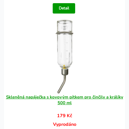
Detail
Skleněná napáječka s kovovým pítkem pro činčily a králíky
500 ml
179 Kč
Vyprodáno