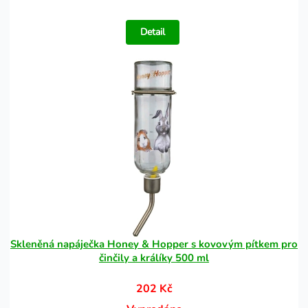
Detail
Skleněná napáječka Honey & Hopper s kovovým pítkem pro
činčily a králíky 500 ml
202 Kč