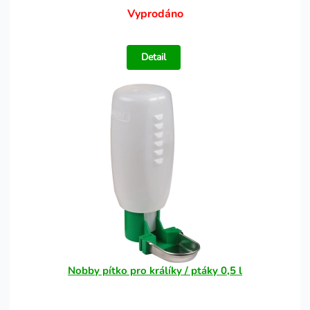
Vyprodáno
Detail
Nobby pítko pro králíky / ptáky 0,5 l