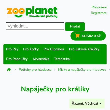
Přihlášení
Registrace
Hledat
KOŠÍK:
0 Kč
Pro Psy
Pro Kočky
Pro Hlodavce
Pro Zakrslé Králíčky
Pro Papoušky
Akvaristika
Teraristika
Potřeby pro hlodavce
Misky a napáječky pro hlodavce
Napáječky pro králíky
Řazení:
Výchozí