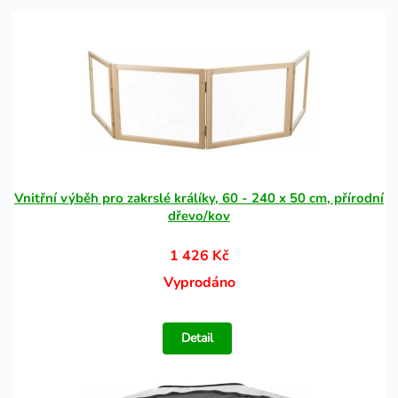
Vnitřní výběh pro zakrslé králíky, 60 - 240 x 50 cm, přírodní
dřevo/kov
1 426 Kč
Vyprodáno
Detail