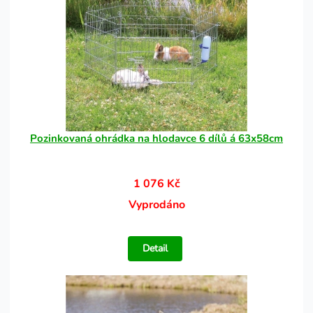
Pozinkovaná ohrádka na hlodavce 6 dílů á 63x58cm
1 076 Kč
Vyprodáno
Detail