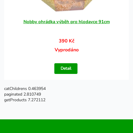
Nobby ohrádka výběh pro hlodavce 91cm
390 Kč
Vyprodáno
Detail
catChildrens 0.463954
paginated 2.810749
getProducts 7.272112