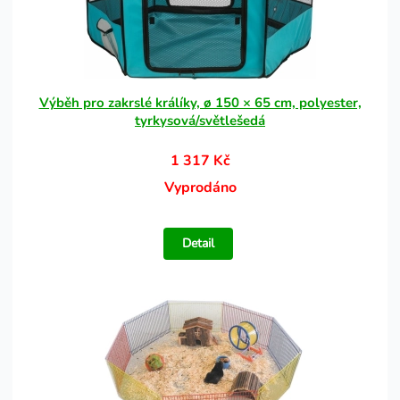
Výběh pro zakrslé králíky, ø 150 × 65 cm, polyester,
tyrkysová/světlešedá
1 317 Kč
Vyprodáno
Detail