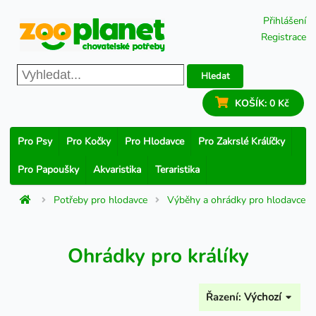
Přihlášení
Registrace
Hledat
KOŠÍK:
0 Kč
Pro Psy
Pro Kočky
Pro Hlodavce
Pro Zakrslé Králíčky
Pro Papoušky
Akvaristika
Teraristika
Potřeby pro hlodavce
Výběhy a ohrádky pro hlodavce
Ohrádky pro králíky
Řazení:
Výchozí