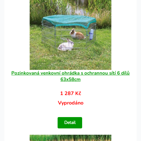
Pozinkovaná venkovní ohrádka s ochrannou sítí 6 dílů
63x58cm
1 287 Kč
Vyprodáno
Detail