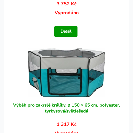
3 752 Kč
Vyprodáno
Detail
Výběh pro zakrslé králíky, ø 150 × 65 cm, polyester,
tyrkysová/světlešedá
1 317 Kč