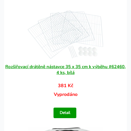
Rozšiřovací drátěně nástavce 35 x 35 cm k výběhu #62460,
4 ks, bílá
381 Kč
Vyprodáno
Detail