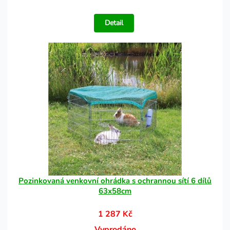
Detail
Pozinkovaná venkovní ohrádka s ochrannou sítí 6 dílů
63x58cm
1 287 Kč
Vyprodáno