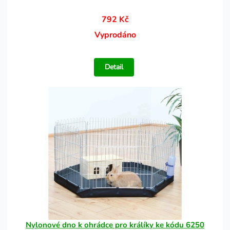
792 Kč
Vyprodáno
Detail
Nylonové dno k ohrádce pro králíky ke kódu 6250