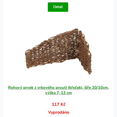
Detail
Rohový prvek z vrbového proutí (křeček), šíře 20/10cm,
výška 7-13 cm
117 Kč
Vyprodáno