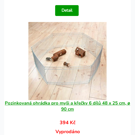
Detail
Pozinkovaná ohrádka pro myši a křečky 6 dílů 48 x 25 cm, ø
90 cm
394 Kč
Vyprodáno