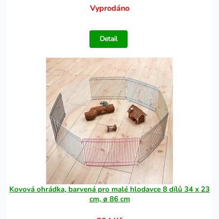
Vyprodáno
Detail
Kovová ohrádka, barvená pro malé hlodavce 8 dílů 34 x 23
cm, ø 86 cm