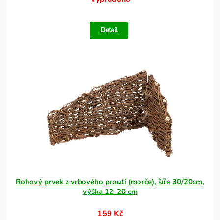
Detail
Rohový prvek z vrbového proutí (morče), šíře 30/20cm,
výška 12-20 cm
159 Kč