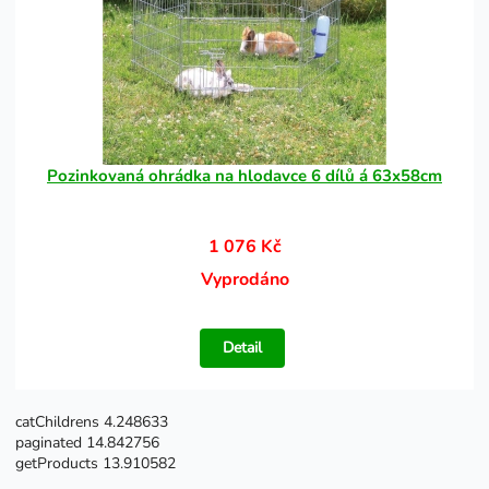
Pozinkovaná ohrádka na hlodavce 6 dílů á 63x58cm
1 076 Kč
Vyprodáno
Detail
catChildrens 4.248633
paginated 14.842756
getProducts 13.910582