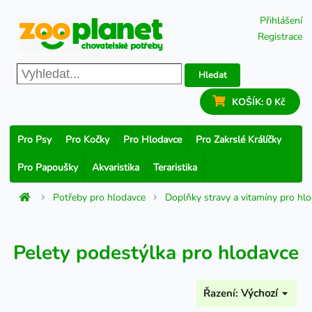
Přihlášení
Registrace
Hledat
KOŠÍK:
0 Kč
Pro Psy
Pro Kočky
Pro Hlodavce
Pro Zakrslé Králíčky
Pro Papoušky
Akvaristika
Teraristika
Potřeby pro hlodavce
Doplňky stravy a vitamíny pro hl
Pelety podestýlka pro hlodavce
Řazení:
Výchozí