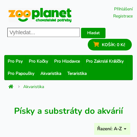
Přihlášení
Registrace
Hledat
KOŠÍK:
0 Kč
Pro Psy
Pro Kočky
Pro Hlodavce
Pro Zakrslé Králíčky
Pro Papoušky
Akvaristika
Teraristika
Akvaristika
Písky a substráty do akvárií
Řazení:
A-Z