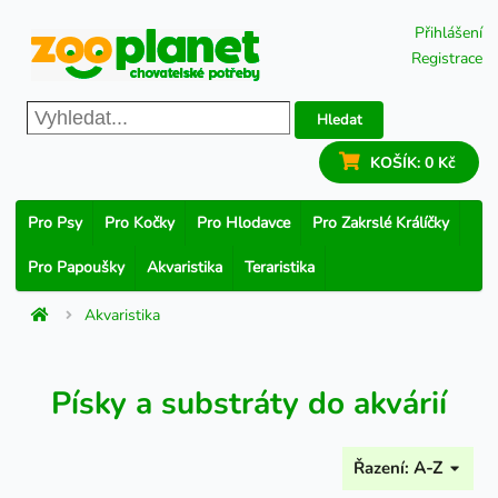
Přihlášení
Registrace
Hledat
KOŠÍK:
0 Kč
Pro Psy
Pro Kočky
Pro Hlodavce
Pro Zakrslé Králíčky
Pro Papoušky
Akvaristika
Teraristika
Akvaristika
Písky a substráty do akvárií
Řazení:
A-Z